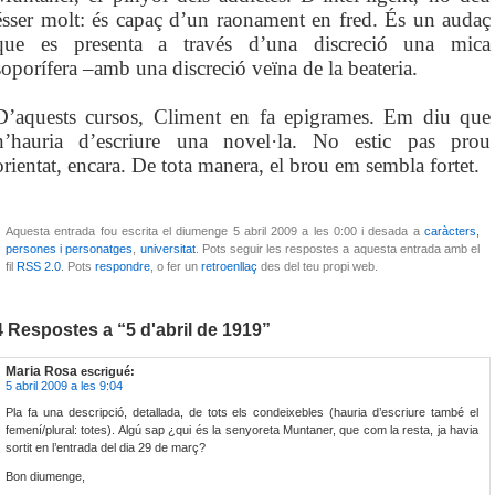
ésser molt: és capaç d’un raonament en fred. És un audaç
que es presenta a través d’una discreció una mica
soporífera –amb una discreció veïna de la beateria.
D’aquests cursos, Climent en fa epigrames. Em diu que
n’hauria d’escriure una novel·la. No estic pas prou
orientat, encara. De tota manera, el brou em sembla fortet.
Aquesta entrada fou escrita el diumenge 5 abril 2009 a les 0:00 i desada a
caràcters,
persones i personatges
,
universitat
. Pots seguir les respostes a aquesta entrada amb el
fil
RSS 2.0
. Pots
respondre
, o fer un
retroenllaç
des del teu propi web.
4 Respostes a “5 d'abril de 1919”
Maria Rosa
escrigué:
5 abril 2009 a les 9:04
Pla fa una descripció, detallada, de tots els condeixebles (hauria d’escriure també el
femení/plural: totes). Algú sap ¿qui és la senyoreta Muntaner, que com la resta, ja havia
sortit en l’entrada del dia 29 de març?
Bon diumenge,