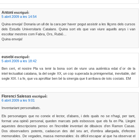
Antoni
escrigué:
5 abril 2009 a les 14:54
Quina enveja! Donaria un ull de la cara per haver pogut assistir a les lliçons dels cursos
dels Estudis Universitaris Catalans. Quina sort els que van viure aquells anys i van
escoltar mestres com Fabra, Ors, Rubió…
Quina enveja!
eusebi
escrigué:
5 abril 2009 a les 18:42
Ben cert, el nostre Pla va tenir la bona sort de viure una autèntica edat d´or de la
intel·lectualitat catalana, la del segle XX, un cop superada la primigeneïtat, inevitable, del
segle XIX. I a fe, que va aprofitar ben bé la sinergia que li arribava de tots costats. EM
Florenci Salesas
escrigué:
6 abril 2009 a les 9:01
Inventariant personalitats.
Els personatges que no coneix el lector, d’abans, i dels quals no se n’hagi, per tant,
format una opinió personal, queden marcats pels esbossos que els fa en Pla. Llegint
aquestes descripcions penso en l’increible inventari de dibuixos d’en Ramon Casas.
Dos observadors potents, cadascun des del seu art, d’ombra allargada, d’efectes
memorables. De vegades, massa memorables: és difícil escapar al que ha observat el