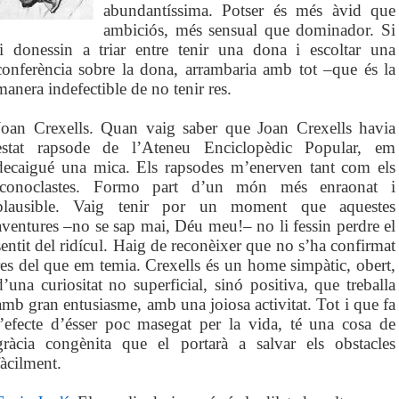
abundantíssima. Potser és més àvid que
ambiciós, més sensual que dominador. Si
li donessin a triar entre tenir una dona i escoltar una
conferència sobre la dona, arrambaria amb tot –que és la
manera indefectible de no tenir res.
Joan Crexells. Quan vaig saber que Joan Crexells havia
estat rapsode de l’Ateneu Enciclopèdic Popular, em
decaigué una mica. Els rapsodes m’enerven tant com els
iconoclastes. Formo part d’un món més enraonat i
plausible. Vaig tenir por un moment que aquestes
aventures –no se sap mai, Déu meu!– no li fessin perdre el
sentit del ridícul. Haig de reconèixer que no s’ha confirmat
res del que em temia. Crexells és un home simpàtic, obert,
d’una curiositat no superficial, sinó positiva, que treballa
amb gran entusiasme, amb una joiosa activitat. Tot i que fa
l’efecte d’ésser poc masegat per la vida, té una cosa de
gràcia congènita que el portarà a salvar els obstacles
fàcilment.