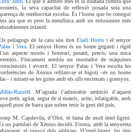
Enric Jardí
. El que li admiro més és la dilatada cultura que
posseeix, la seva capacitat de reflexió posada sota una
aparença de mediocritat excelsa. És l’home que he conegut
fins ara que es pren la metafísica amb un entusiasme més
adorablement infantil.
Els pedagogs de la casa són don
Eladi Homs
i el senyor
Palau i Vera
. El senyor Homs és un home gegantí i rígid
d’un aspecte morós i funerari, pesant, precís, una mica
premiós. Físicament sembla un muntador de màquines
conscienciós i avorrit. El senyor Palau i Vera escolta les
conferències de Xènius refilant-se el bigoti –és un home
flac– i mirant-se les guies amb els ulls encreuats i guenyos.
Millàs-Raurell
. M’agrada l’admirable ambició d’aquest
jove petit, agitat, segur de si mateix, actiu, infatigable, amb
aquell punt de barra que solem tenir la gent del país.
Josep M. Capdevila, d’Olot, té fama de molt intel·ligent.
És un partidari de Xènius decidit. Forma
,
amb la senyoreta
Muntaner, el pinyol dels addictes. D’intel·ligent, ho deu