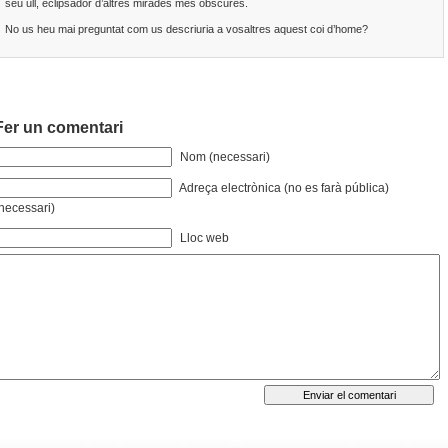
seu ull, eclipsador d’altres mirades més obscures.
No us heu mai preguntat com us descriuria a vosaltres aquest coi d’home?
Fer un comentari
Nom (necessari)
Adreça electrònica (no es farà pública)
necessari)
Lloc web