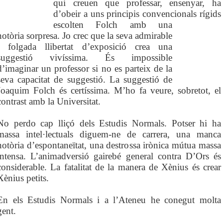
qui creuen que professar, ensenyar, ha
d’obeir a uns principis convencionals rígids
escolten
Folch amb una
notòria sorpresa.
Jo crec
que la seva admirable
i folgada
llibertat d’exposició crea una
suggestió vivíssima. És impossible
d’imaginar un professor si no es parteix de la
seva capacitat de suggestió. La suggestió de
Joaquim Folch és certíssima. M’ho fa veure, sobretot, el
contrast amb la Universitat.
No perdo cap lliçó dels Estudis Normals. Potser hi ha
massa intel·lectuals diguem-ne de carrera, una manca
notòria d’espontaneïtat, una destrossa irònica mútua massa
intensa. L’animadversió gairebé general contra D’Ors és
considerable. La fatalitat de la manera de Xènius és crear
Xènius petits.
En els Estudis Normals i a l’Ateneu
he conegut molta
gent.