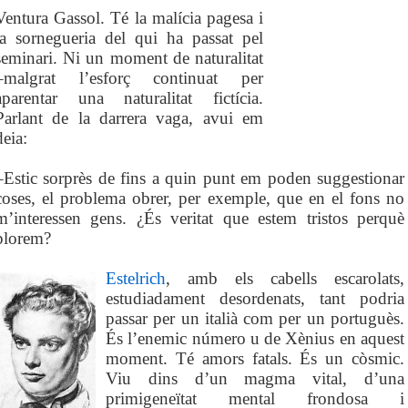
Ventura Gassol. Té la malícia pagesa i
la sornegueria del qui ha passat pel
seminari. Ni un moment de naturalitat
–malgrat l’esforç continuat per
aparentar una naturalitat fictícia.
Parlant de la darrera vaga, avui em
deia:
–Estic sorprès de fins a quin punt em poden suggestionar
coses, el problema obrer, per exemple, que en el fons no
m’interessen gens. ¿És veritat que estem tristos perquè
plorem?
Estelrich
, amb els cabells escarolats,
estudiadament desordenats, tant podria
passar per un italià com per un portuguès.
És l’enemic número u de Xènius en aquest
moment. Té amors fatals. És un còsmic.
Viu dins d’un magma vital, d’una
primigeneïtat mental frondosa i