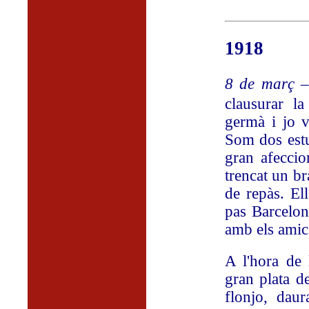
1918
8 de març
clausurar la
germà i jo v
Som dos estu
gran afeccio
trencat un br
de repàs. El
pas Barcelon
amb els amics
A l'hora de 
gran plata d
flonjo, dau