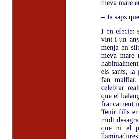
meva mare e
– Ja saps que
I en efecte:
vint-i-un an
menja en sil
meva mare n
habitualment
els sants, la
fan malfiar
celebrar rea
que el balan
francament m
Tenir fills e
molt desagrad
que ni el p
llaminadures