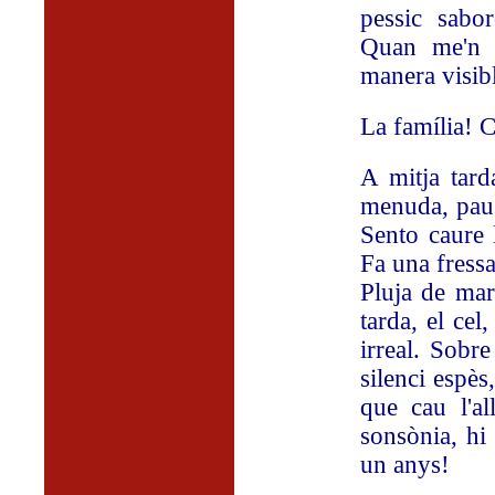
pessic sabor
Quan me'n s
manera visibl
La família! C
A mitja tard
menuda, pausa
Sento caure l
Fa una fressa
Pluja de mar
tarda, el cel
irreal. Sobre
silenci espès
que cau l'a
sonsònia, hi 
un anys!