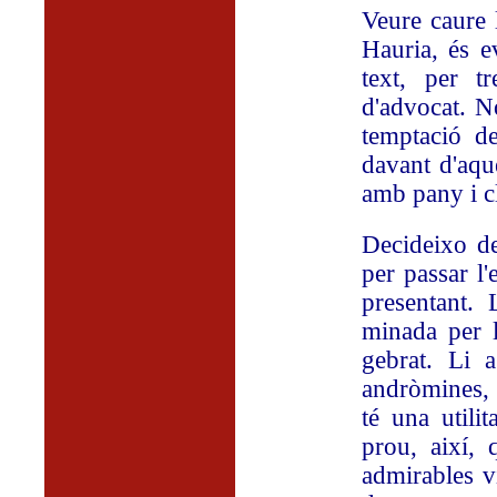
Veure caure l
Hauria, és ev
text, per t
d'advocat. N
temptació de
davant d'aque
amb pany i c
Decideixo de
per passar l
presentant.
minada per l
gebrat. Li a
andròmines, 
té una utili
prou, així, 
admirables vi