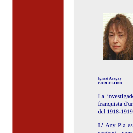
Ignasi Aragay
BARCELONA
La investigad
franquista d'u
del 1918-1919 
L'
Any Pla est
següent– com 