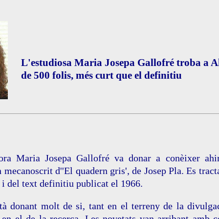
L'estudiosa Maria Josepa Gallofré troba a A
de 500 folis, més curt que el definitiu
ora Maria Josepa Gallofré va donar a conèixer ahir 
n mecanoscrit d''El quadern gris', de Josep Pla. Es tract
i del text definitiu publicat el 1966.
à donant molt de si, tant en el terreny de la divulg
en el de la recerca. Les novetats van arribant amb co