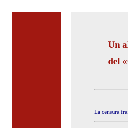
Un a
del 
La censura fra