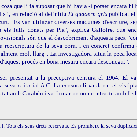
 cosa que li fa suposar que hi havia -i potser encara hi 
is i, en relació al definitiu
El quadern gris
publicat el
curt. "Es van utilitzar diverses màquines d'escriure, s
e els fulls donats per Pla", explica Gallofré, que enc
ovisionals són que el descobriment d'aquesta peça "con
ua reescriptura de la seva obra, i en concret confirm
ealment molt llarg". La investigadora situa la peça loc
d'aquest procés en bona mesura encara desconegut".
a ser presentat a la preceptiva censura el 1964. El 
la seva editorial A.C. La censura li va donar el vistipla
at amb Carabén i va firmar un nou contracte amb l'edi
 Tots els seus drets reservats. Es prohibeix la seva duplicaci