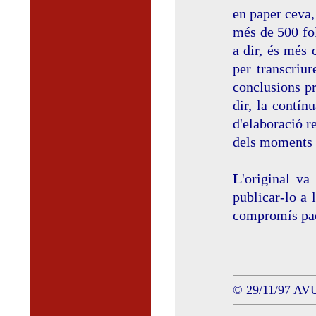
en paper ceva,
més de 500 fol
a dir, és més 
per transcriur
conclusions pr
dir, la contín
d'elaboració r
dels moments 
L
'original v
publicar-lo a 
compromís pact
© 29/11/97 AVUI.