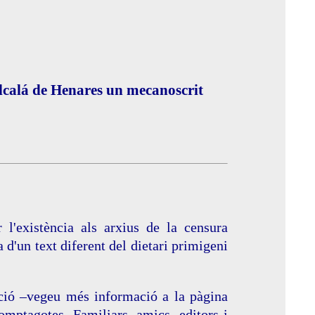
lcalá de Henares un mecanoscrit
l'existència als arxius de la censura
a d'un text diferent del dietari primigeni
ació –vegeu més informació a la pàgina
mptagotes. Familiars, amics, editors i