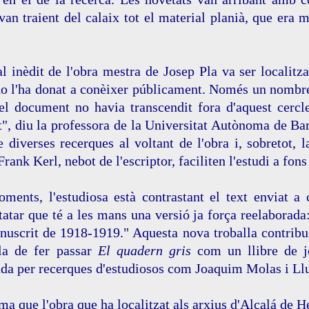
van traient del calaix tot el material planià, que era 
al inèdit de l'obra mestra de Josep Pla va ser localitza
no l'ha donat a conèixer públicament. Només un nombre 
del document no havia transcendit fora d'aquest cercl
, diu la professora de la Universitat Autònoma de Barc
 diverses recerques al voltant de l'obra i, sobretot, l
rank Kerl, nebot de l'escriptor, faciliten l'estudi a fon
ments, l'estudiosa està contrastant el text enviat a 
tatar que té a les mans una versió ja força reelaborada
nuscrit de 1918-1919." Aquesta nova troballa contribu
la de fer passar
El quadern gris
com un llibre de jo
a per recerques d'estudiosos com Joaquim Molas i Lluí
rma que l'obra que ha localitzat als arxius d'Alcalá de 