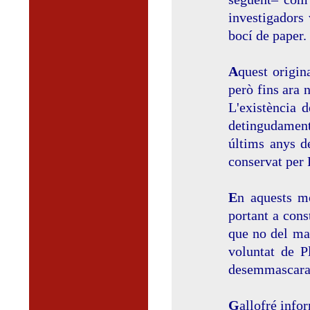
investigadors 
bocí de paper.
A
quest origin
però fins ara 
L'existència 
detingudament"
últims anys de
conservat per F
E
n aquests mo
portant a cons
que no del ma
voluntat de P
desemmascarad
G
allofré info