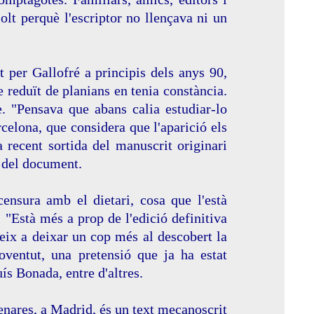
molt perquè l'escriptor no llençava ni un
t per Gallofré a principis dels anys 90,
reduït de planians en tenia constància.
e. "Pensava que abans calia estudiar-lo
elona, que considera que l'aparició els
a recent sortida del manuscrit originari
s del document.
censura amb el dietari, cosa que l'està
: "Està més a prop de l'edició definitiva
eix a deixar un cop més al descobert la
ventut, una pretensió que ja ha estat
s Bonada, entre d'altres.
Henares, a Madrid, és un text mecanoscrit