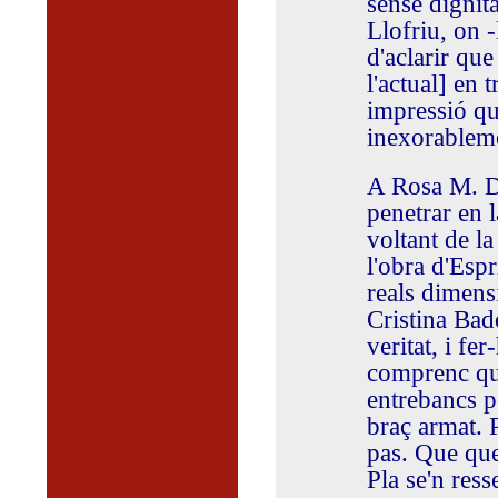
sense dignit
Llofriu, on 
d'aclarir que
l'actual] en 
impressió qu
inexorableme
A Rosa M. De
penetrar en l
voltant de l
l'obra d'Espr
reals dimens
Cristina Bado
veritat, i fe
comprenc que
entrebancs p
braç armat. 
pas. Que qued
Pla se'n ress