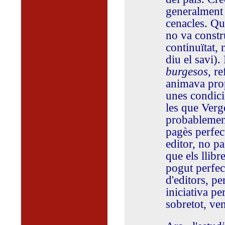
generalment 
cenacles. Qu
no va constru
continuïtat,
diu el savi)
burgesos
, r
animava prop
unes condic
les que Vergé
probablement
pagès perfec
editor, no p
que els llibr
pogut perfec
d'editors, p
iniciativa per
sobretot, ven