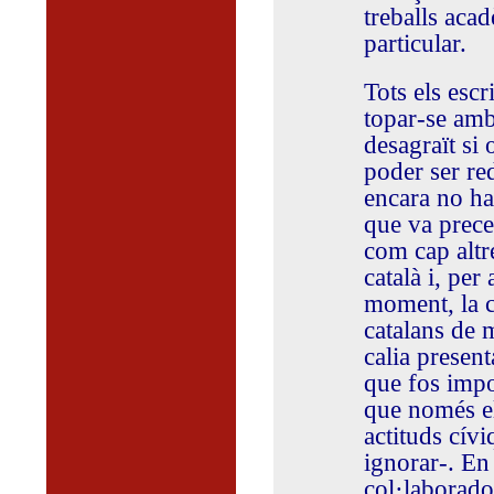
treballs acad
particular.
Tots els escr
topar-se amb
desagraït si 
poder ser re
encara no hav
que va prece
com cap altre
català i, per
moment, la co
catalans de 
calia presen
que fos impos
que només el
actituds cív
ignorar-. En
col·laborado