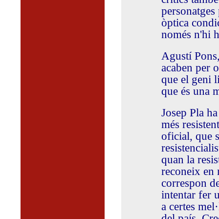
personatges 
òptica condi
només n'hi ha
Agustí Pons,
acaben per o
que el geni l
que és una m
Josep Pla ha
més resistent
oficial, que 
resistencialis
quan la resis
reconeix en 
correspon de
intentar fer 
a certes mel·l
del país. Cr