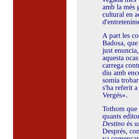
amb la més g
cultural en a
d'entretenim
A part les co
Badosa, que l
just enuncia,
aquesta ocas
carrega cont
diu amb ence
somia trobar 
s'ha referit 
Vergés».
Tothom que s
quants edito
Destino
és un
Després, com
va començar 