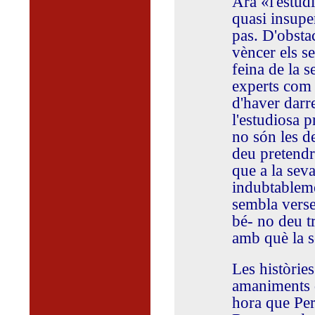
Ara «l'estud
quasi insupe
pas. D'obstac
vèncer els s
feina de la 
experts com 
d'haver darr
l'estudiosa 
no són les de
deu pretendre
que a la sev
indubtableme
sembla verse
bé- no deu t
amb què la s
Les històries
amaniments q
hora que Per