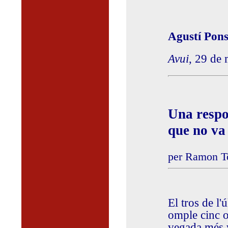
Agustí Pon
Avui
, 29 de
Una respo
que no va 
per Ramon To
El tros de l'
omple cinc o
vegada més v