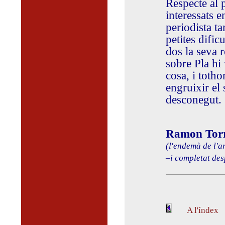
Respecte al p
interessats 
periodista t
petites difi
dos la seva r
sobre Pla hi
cosa, i toth
engruixir el
desconegut.
Ramon Torr
(l'endemà de l'ar
–i completat des
A l'índex