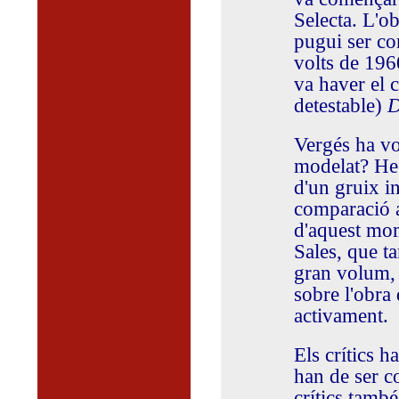
Selecta. L'o
pugui ser co
volts de 1960
va haver el 
detestable)
D
Vergés ha vo
modelat? He 
d'un gruix i
comparació a
d'aquest mom
Sales, que t
gran volum, 
sobre l'obra
activament.
Els crítics h
han de ser co
crítics també