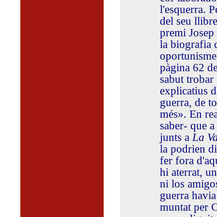
l'esquerra. 
del seu llibr
premi Josep 
la biografia
oportunisme q
pàgina 62 de
sabut trobar 
explicatius 
guerra, de to
més». En real
saber- que a
junts a
La V
la podrien di
fer fora d'a
hi aterrat, 
ni los amigo
guerra havia 
muntat per C