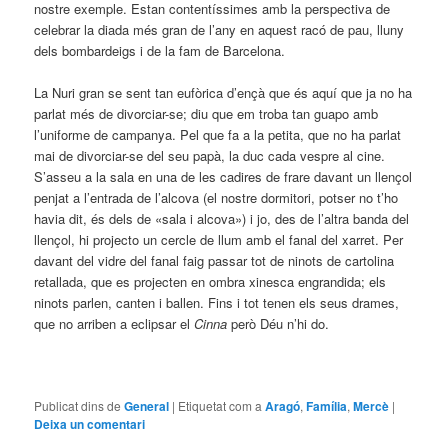
nostre exemple. Estan contentíssimes amb la perspectiva de
celebrar la diada més gran de l’any en aquest racó de pau, lluny
dels bombardeigs i de la fam de Barcelona.
La Nuri gran se sent tan eufòrica d’ençà que és aquí que ja no ha
parlat més de divorciar-se; diu que em troba tan guapo amb
l’uniforme de campanya. Pel que fa a la petita, que no ha parlat
mai de divorciar-se del seu papà, la duc cada vespre al cine.
S’asseu a la sala en una de les cadires de frare davant un llençol
penjat a l’entrada de l’alcova (el nostre dormitori, potser no t’ho
havia dit, és dels de «sala i alcova») i jo, des de l’altra banda del
llençol, hi projecto un cercle de llum amb el fanal del xarret. Per
davant del vidre del fanal faig passar tot de ninots de cartolina
retallada, que es projecten en ombra xinesca engrandida; els
ninots parlen, canten i ballen. Fins i tot tenen els seus drames,
que no arriben a eclipsar el
Cinna
però Déu n’hi do.
Publicat dins de
General
|
Etiquetat com a
Aragó
,
Família
,
Mercè
|
Deixa un comentari