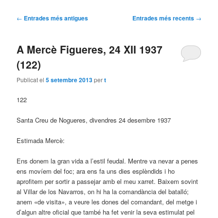
Navegació per les entrades
←
Entrades més antigues
Entrades més recents
→
A Mercè Figueres, 24 XII 1937
(122)
Publicat el
5 setembre 2013
per
t
122
Santa Creu de Nogueres, divendres 24 desembre 1937
Estimada Mercè:
Ens donem la gran vida a l’estil feudal. Mentre va nevar a penes
ens movíem del foc; ara ens fa uns dies esplèndids i ho
aprofitem per sortir a passejar amb el meu xarret. Baixem sovint
al Villar de los Navarros, on hi ha la comandància del batalló;
anem «de visita», a veure les dones del comandant, del metge i
d’algun altre oficial que també ha fet venir la seva estimulat pel