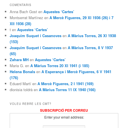
COMENTARIS
Anna Bach Gost en
Aquestes ‘Cartes’
Montserrat Martínez en
A Mercè Figueres, 29 XI 1936 (26) i 7
XII 1936 (28)
t en
Aquestes ‘Cartes’
Joaquim Suquet i Casanoves
en
A Màrius Torres, 26 XI 1938
(153)
Joaquim Suquet i Casanoves
en
A Màrius Torres, 8 V 1937
(65)
Zahara MH
en
Aquestes ‘Cartes’
Maria G. en
A Màrius Torres 20 XI 1941 (i 185)
Helena Bonals
en
A Esperança i Mercè Figueres, 6 V 1941
(176)
Eduard Martí en
A Mercè Figueres, 2 I 1941 (169)
dionisia toldrà en
A Màrius Torres 11 IX 1940 (166)
VOLEU REBRE LES CMT?
SUBSCRIPCIÓ PER CORREU
Enter your email address: