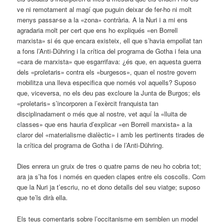
ve ni remotament al magí que puguin deixar de fer-ho ni molt
menys passar-se a la «zona» contrària. A la Nuri i a mi ens
agradaria molt per cert que ens ho expliqués «en Borrell
marxista» si és que encara existeix, ell que s’havia empollat tan
a fons l’Anti-Dühring i la crítica del programa de Gotha i feia una
«cara de marxista» que esgarrifava: ¿és que, en aquesta guerra
dels «proletaris» contra els «burgesos», quan el nostre govern
mobilitza una lleva especifica que només vol aquells? Suposo
que, viceversa, no els deu pas excloure la Junta de Burgos; els
«proletaris» s’incorporen a l’exèrcit franquista tan
disciplinadament o més que al nostre, vet aquí la «lluita de
classes» que ens hauria d’explicar «en Borrell marxista» a la
claror del «materialisme dialèctic» i amb les pertinents tirades de
la crítica del programa de Gotha i de l’Anti-Dühring.
Dies enrera un gruix de tres o quatre pams de neu ho cobria tot;
ara ja s’ha fos i només en queden clapes entre els coscolls. Com
que la Nuri ja t’escriu, no et dono detalls del seu viatge; suposo
que te’ls dirà ella.
Els teus comentaris sobre l’occitanisme em semblen un model