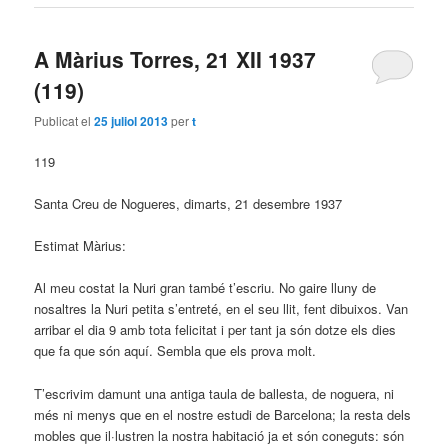
A Màrius Torres, 21 XII 1937
(119)
Publicat el
25 juliol 2013
per
t
119
Santa Creu de Nogueres, dimarts, 21 desembre 1937
Estimat Màrius:
Al meu costat la Nuri gran també t’escriu. No gaire lluny de
nosaltres la Nuri petita s’entreté, en el seu llit, fent dibuixos. Van
arribar el dia 9 amb tota felicitat i per tant ja són dotze els dies
que fa que són aquí. Sembla que els prova molt.
T’escrivim damunt una antiga taula de ballesta, de noguera, ni
més ni menys que en el nostre estudi de Barcelona; la resta dels
mobles que il·lustren la nostra habitació ja et són coneguts: són