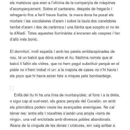
els mateixos que eren a l’oficina de la companyia de màquines
d’acompanyament. Sobre el canterano, després de fregar-lo i
refregar-lo fins a fer-li treure llustre, la meva dona ha posat els
morters i les xocolateres d’aram i sobre la taula dos canelobres
també d’aram i dos de ceràmica i una llàntia que sospito si no és
la d’Aladí. Totes aquestes lluminàries s’encenen els vespres i fan
d’allò més bonic.
El dormitori, molt espaiós i amb les parets emblanquinades de
nou, té un balcó que dóna sobre el riu; llàstima només que al
balcó li faltin els vidres, que no hem pogut substituir perquè en el
poble no n’hem trobat ni un: a la majoria de cases no n’hi havia i
els pocs que hi havia estan fets a miques pels bombardeigs.
Enllà del riu hi ha una línia de muntanyoles; al fons i a la dreta,
o sigui cap al sud-oest, els grans penyals del Cucalón, on amb
els prismàtics podem veure les avançades enemigues. No cal
témer res: entre ells i nosaltres s’estén una ampla «terra de
ningú», una vall enclotada amb diversos pobles abandonats.
Abans de la vinguda de les dones i criatures, em vaig arribar a