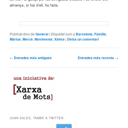
almenys, si fos d’ell, ho faria.
Publicat dins de
General
|
Etiquetat com a
Barcelona
,
Família
,
Màrius
,
Mercè
,
Moviments
,
Xàtiva
|
Deixa un comentari
Navegació per les entrades
←
Entrades més antigues
Entrades més recents
→
JOAN SALES, TAMBÉ A TWITTER