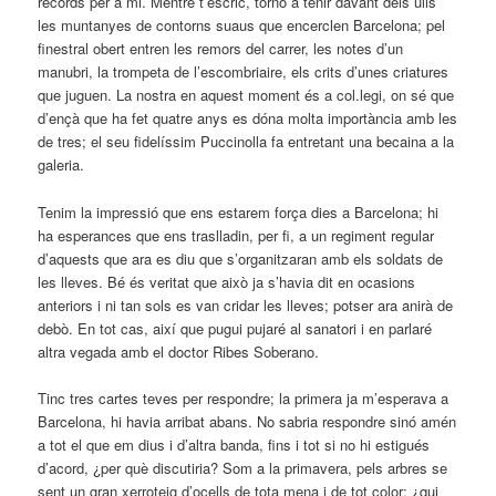
records per a mi. Mentre t’escric, torno a tenir davant dels ulls
les muntanyes de contorns suaus que encerclen Barcelona; pel
finestral obert entren les remors del carrer, les notes d’un
manubri, la trompeta de l’escombriaire, els crits d’unes criatures
que juguen. La nostra en aquest moment és a col.legi, on sé que
d’ençà que ha fet quatre anys es dóna molta importància amb les
de tres; el seu fidelíssim Puccinolla fa entretant una becaina a la
galeria.
Tenim la impressió que ens estarem força dies a Barcelona; hi
ha esperances que ens traslladin, per fi, a un regiment regular
d’aquests que ara es diu que s’organitzaran amb els soldats de
les lleves. Bé és veritat que això ja s’havia dit en ocasions
anteriors i ni tan sols es van cridar les lleves; potser ara anirà de
debò. En tot cas, així que pugui pujaré al sanatori i en parlaré
altra vegada amb el doctor Ribes Soberano.
Tinc tres cartes teves per respondre; la primera ja m’esperava a
Barcelona, hi havia arribat abans. No sabria respondre sinó amén
a tot el que em dius i d’altra banda, fins i tot si no hi estigués
d’acord, ¿per què discutiria? Som a la primavera, pels arbres se
sent un gran xerroteig d’ocells de tota mena i de tot color; ¿qui