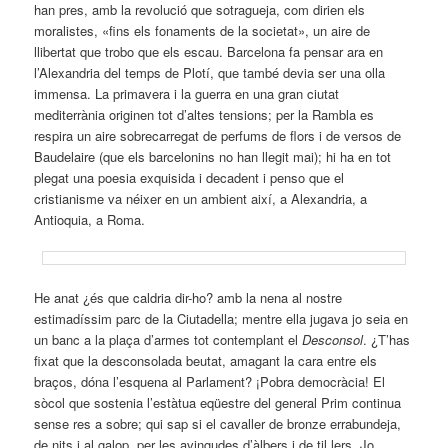
han pres, amb la revolució que sotragueja, com dirien els
moralistes, «fins els fonaments de la societat», un aire de
llibertat que trobo que els escau. Barcelona fa pensar ara en
l’Alexandria del temps de Plotí, que també devia ser una olla
immensa. La primavera i la guerra en una gran ciutat
mediterrània originen tot d’altes tensions; per la Rambla es
respira un aire sobrecarregat de perfums de flors i de versos de
Baudelaire (que els barcelonins no han llegit mai); hi ha en tot
plegat una poesia exquisida i decadent i penso que el
cristianisme va néixer en un ambient així, a Alexandria, a
Antioquia, a Roma.
He anat ¿és que caldria dir-ho? amb la nena al nostre
estimadíssim parc de la Ciutadella; mentre ella jugava jo seia en
un banc a la plaça d’armes tot contemplant el
Desconsol
. ¿T’has
fixat que la desconsolada beutat, amagant la cara entre els
braços, dóna l’esquena al Parlament? ¡Pobra democràcia! El
sòcol que sostenia l’estàtua eqüestre del general Prim continua
sense res a sobre; qui sap si el cavaller de bronze errabundeja,
de nits i al galop, per les avingudes d’àlbers i de til.lers. Jo,