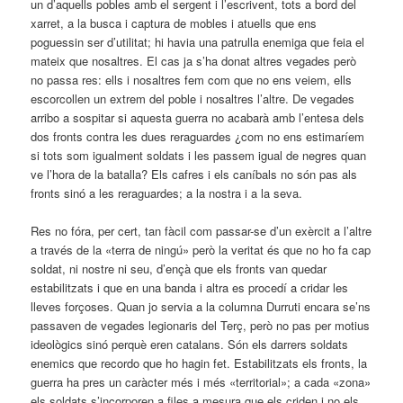
un d’aquells pobles amb el sergent i l’escrivent, tots a bord del
xarret, a la busca i captura de mobles i atuells que ens
poguessin ser d’utilitat; hi havia una patrulla enemiga que feia el
mateix que nosaltres. El cas ja s’ha donat altres vegades però
no passa res: ells i nosaltres fem com que no ens veiem, ells
escorcollen un extrem del poble i nosaltres l’altre. De vegades
arribo a sospitar si aquesta guerra no acabarà amb l’entesa dels
dos fronts contra les dues reraguardes ¿com no ens estimaríem
si tots som igualment soldats i les passem igual de negres quan
ve l’hora de la batalla? Els cafres i els caníbals no són pas als
fronts sinó a les reraguardes; a la nostra i a la seva.
Res no fóra, per cert, tan fàcil com passar-se d’un exèrcit a l’altre
a través de la «terra de ningú» però la veritat és que no ho fa cap
soldat, ni nostre ni seu, d’ençà que els fronts van quedar
estabilitzats i que en una banda i altra es procedí a cridar les
lleves forçoses. Quan jo servia a la columna Durruti encara se’ns
passaven de vegades legionaris del Terç, però no pas per motius
ideològics sinó perquè eren catalans. Són els darrers soldats
enemics que recordo que ho hagin fet. Estabilitzats els fronts, la
guerra ha pres un caràcter més i més «territorial»; a cada «zona»
els soldats s’incorporen a files a mesura que els criden i no els