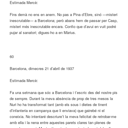
Estimada Mercè:
Fins demà no ens en anem. No pas a Pina d’Ebre, sinó —misteri
inescrutable— a Barcelona; però abans hem de passar per Casp,
misteri més inescrutable encara. Confio que d’avui en vuit podré
pujar al sanatori; digues-ho a en Màrius.
60
Barcelona, dimecres 21 d’abril de 1937
Estimada Mercè:
Fa una setmana que sóc a Barcelona i t’escric des del nostre pis
de sempre. Durant la meva absència de prop de tres mesos la
Nuri ho ha transformat tant (amb els sous i dietes de tinent
d’infanteria en campanya que li enviava) que gairebé ni el
coneixia. No intentaré descriure’t la meva felicitat de retrobar-me
amb ella i la nena entre aquestes parets clares tan plenes de