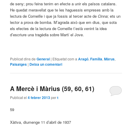
de seny; prou feina tenim en efecte a unir els països catalans.
He quedat meravellat que te les haguessis empreses amb la
lectura de Corneille i que ja fossis al tercer acte de
Cinna
; ets un
lector a prova de bomba. M’agrada això que em dius, que sota
els efectes de la lectura de Corneille t’està venint la idea
d’escriure una tragèdia sobre Martí el Jove.
Publicat dins de
General
|
Etiquetat com a
Aragó
,
Família
,
Màrus
,
Paisatges
|
Deixa un comentari
A Mercè i Màrius (59, 60, 61)
Publicat el
4 febrer 2013
per
t
59
Xàtiva, diumenge 11 d’abril de 1937