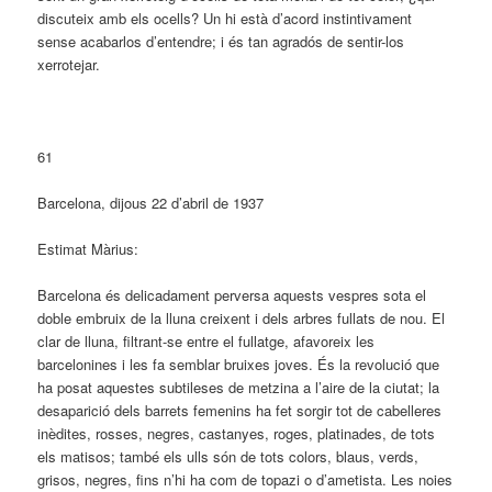
discuteix amb els ocells? Un hi està d’acord instintivament
sense acabarlos d’entendre; i és tan agradós de sentir-los
xerrotejar.
61
Barcelona, dijous 22 d’abril de 1937
Estimat Màrius:
Barcelona és delicadament perversa aquests vespres sota el
doble embruix de la lluna creixent i dels arbres fullats de nou. El
clar de lluna, filtrant-se entre el fullatge, afavoreix les
barcelonines i les fa semblar bruixes joves. És la revolució que
ha posat aquestes subtileses de metzina a l’aire de la ciutat; la
desaparició dels barrets femenins ha fet sorgir tot de cabelleres
inèdites, rosses, negres, castanyes, roges, platinades, de tots
els matisos; també els ulls són de tots colors, blaus, verds,
grisos, negres, fins n’hi ha com de topazi o d’ametista. Les noies