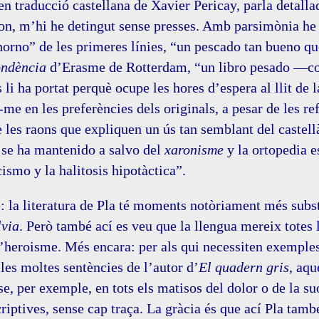
 en traducció castellana de Xavier Pericay, parla detalla
on, m’hi he detingut sense presses. Amb parsimònia he p
horno” de les primeres línies, “un pescado tan bueno que
ndència
d’Erasme de Rotterdam, “un libro pesado —co
 li ha portat perquè ocupe les hores d’espera al llit de 
-me en les preferències dels originals, a pesar de les r
e les raons que expliquen un ús tan semblant del castellà
 se ha mantenido a salvo del
xaronisme
y la ortopedia e
cismo y la halitosis hipotàctica”.
: la literatura de Pla té moments notòriament més subs
lvia
. Però també ací es veu que la llengua mereix totes
’heroisme. Més encara: per als qui necessiten exemples
les moltes sentències de l’autor d’
El quadern gris
, aqu
se, per exemple, en tots els matisos del dolor o de la s
riptives, sense cap traça. La gràcia és que ací Pla tamb