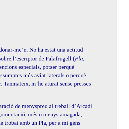
donar-me’n. No ha estat una actitud
obre l’escriptor de Palafrugell (
Pla
,
ncions especials, potser perquè
assumptes més aviat laterals o perquè
r. Tanmateix, m’he aturat sense presses
claració de menyspreu al treball d’Arcadi
argumentació, més o menys amagada,
he trobat amb un Pla, per a mi gens