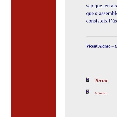
sap que, en ai
que s’assembl
consisteix l’ú
Vicent Alonso
–
E
Torna
A l'índex