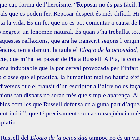
que cap forma de l’heroisme. “Reposar no és pas fàcil.
eals que es poden fer. Reposar despert és més difícil. H
ota la vida. És un fet que no es pot comentar a causa de l
s negres: un fenomen natural. És quan s’ha treballat tota
questes reflexions, que ara he transcrit segons l’origina
ncies, tenia damunt la taula el
Elogio de la ociosidad
,
ecte, que m’ha fet passar de Pla a Russell. A Pla, la co
oma indubtable que la por cerval provocada per l’infart
la classe que el practica, la humanitat mai no hauria eixi
diverses que el trànsit d’un escriptor a l’altre no es faç
nions tan dispars no seran més que simple aparença. Al 
ables com les que Russell defensa en alguna part d’aques
nt inútil”, que té precisament com a conseqüència més
platiu.
 Russell del
Elogio de la ociosidad
tampoc no és un via