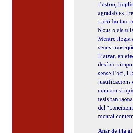
l’esforç impli
agradables i r
i així ho fan t
blaus o els ull
Mentre llegia a
seues conseqüè
L’atzar, en ef
desfici, símpt
sense l’oci, i 
justificacions 
com ara si opi
tesis tan raon
del “coneixeme
mental contem
Anar de Pla al