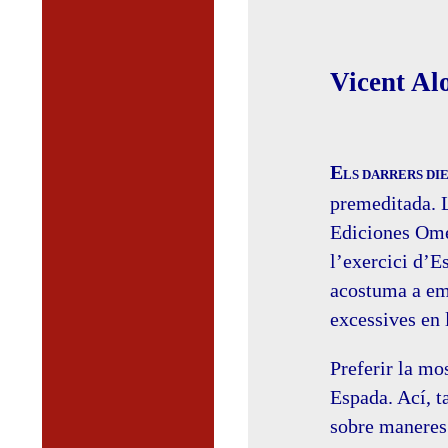
Vicent Al
E
LS DARRERS DIE
premeditada. L
Ediciones Omeg
l’exercici d’E
acostuma a eme
excessives en 
Preferir la mo
Espada. Ací, 
sobre maneres 