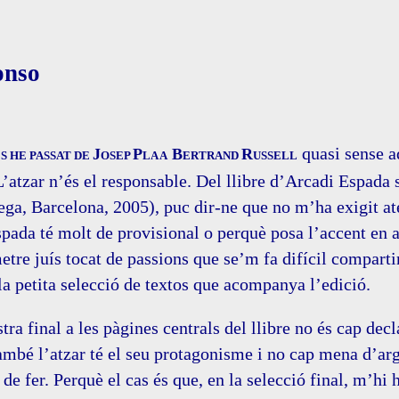
onso
quasi sense a
J
P
B
R
S HE PASSAT DE
OSEP
LA A
ERTRAND
USSELL
’atzar n’és el responsable. Del llibre d’Arcadi Espada s
a, Barcelona, 2005), puc dir-ne que no m’ha exigit ate
spada té molt de provisional o perquè posa l’accent en 
tre juís tocat de passions que se’m fa difícil comparti
la petita selecció de textos que acompanya l’edició.
stra final a les pàgines centrals del llibre no és cap de
també l’atzar té el seu protagonisme i no cap mena d’
de fer. Perquè el cas és que, en la selecció final, m’hi 