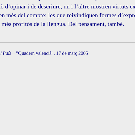
xò d’opinar i de descriure, un i l’altre mostren virtuts 
en més del compte: les que reivindiquen formes d’expr
s més profitós de la llengua. Del pensament, també.
l País
– "Quadern valencià", 17 de març 2005