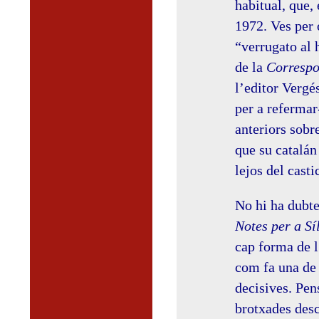
habitual, que,
1972. Ves per 
“verrugato al 
de la
Correspo
l’editor Vergés
per a refermar
anteriors sobr
que su catalán
lejos del casti
No hi ha dubte
Notes per a Sí
cap forma de l
com fa una de 
decisives. Pen
brotxades desc