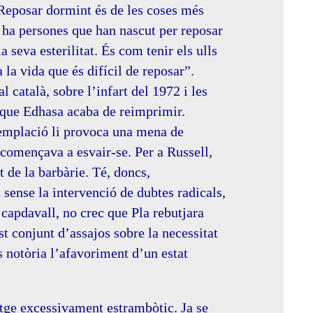
 Reposar dormint és de les coses més
i ha persones que han nascut per reposar
a seva esterilitat. És com tenir els ulls
 la vida que és difícil de reposar”.
l català, sobre l’infart del 1972 i les
 que Edhasa acaba de reimprimir.
ntemplació li provoca una mena de
 començava a esvair-se. Per a Russell,
t de la barbàrie. Té, doncs,
a sense la intervenció de dubtes radicals,
capdavall, no crec que Pla rebutjara
t conjunt d’assajos sobre la necessitat
 notòria l’afavoriment d’un estat
tge excessivament estrambòtic. Ja se