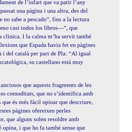
dament de l’infart que va patir l’any
assat una pàgina i una altra, des del
 no sabe a pescado”, fins a la lectura
mo casi todos los libros—”, que
la clínica. I la calma m’ha servit també
eflexions que Espada havia fet en pàgines
 i del català per part de Pla: “Al igual
scatológica, su castellano está muy
tanciosos que aquests fragments de les
 les comoditats, que no s’identifica amb
 que és més fàcil opinar que descriure,
estes pàgines ofereixen perles
uor, que alguns solen resoldre amb
é opina, i que ho fa també sense que