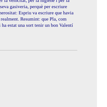
la velocitat, per la higiene i per la
 seva gasiveria, perquè per escriure
nerositat: Espriu va escriure que havia
ar realment. Resumint: que Pla, com
ha estat una sort tenir un bon Valentí