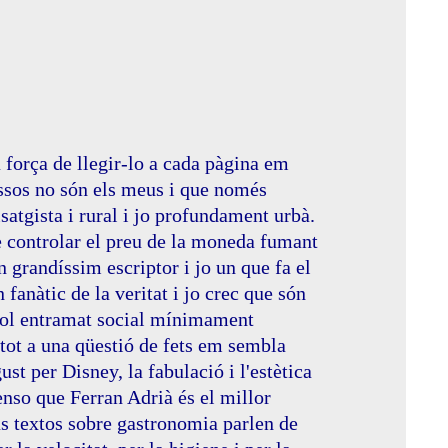
a força de llegir-lo a cada pàgina em
essos no són els meus i que només
satgista i rural i jo profundament urbà.
de controlar el preu de la moneda fumant
n grandíssim escriptor i jo un que fa el
un fanàtic de la veritat i jo crec que són
evol entramat social mínimament
 tot a una qüestió de fets em sembla
st per Disney, la fabulació i l'estètica
enso que Ferran Adrià és el millor
us textos sobre gastronomia parlen de