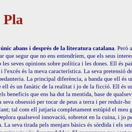
 Pla
'únic abans i després de la literatura catalana
. Però 
r que segur que no ens entendríem, que els seus inter
les seves opinions sobre política i les dones. Ell és pai
 i l'excés és la meva característica. La seva pretensió 
pedanteria. La principal diferència, a banda que ell és u
 ell és un fanàtic de la realitat i jo de la ficció. Ell és 
ls beneficis que ens ha dut la mentida, base de quals
a seva obsessió per tocar de peus a terra i per reduir-ho
lant; tal com ell jutjaria completament estúpid el meu gu
Deplora qualsevol innovació, sobretot en la cuina, i jo p
. La seva tirada pels menjars bàsics és sòrdida i els se