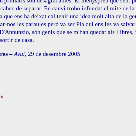
an primaris són desagradables. El menyspreu que sent per 
 acaben de separar. En canvi trobo infundat el mite de la
a que ens ha deixat cal tenir una idea molt alta de la ge
var-nos les paraules però va ser Pla qui ens les va salv
'Annunzio, són genis que se m'han quedat als llibres, i 
sortir de casa.
res
–
Avui
, 29 de desembre 2005
ex