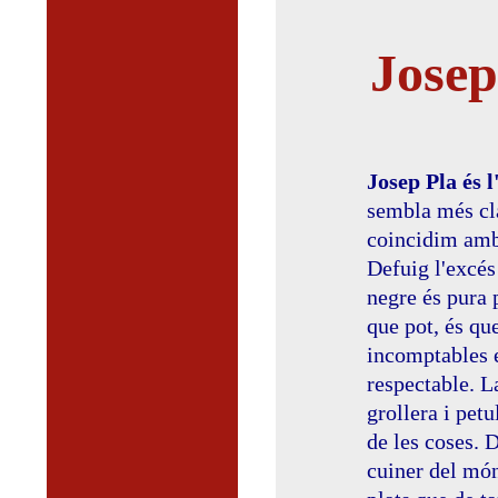
Josep
Josep Pla és l
sembla més cla
coincidim amb 
Defuig l'excés
negre és pura 
que pot, és que
incomptables e
respectable. L
grollera i petu
de les coses. 
cuiner del món