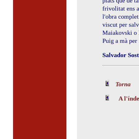
plats que de t
frivolitat ens
l'obra complet
viscut per sal
Maiakovski o D
Puig a mà per 
Salvador Sost
Torna
A l'índ