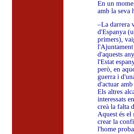
En un moment
amb la seva 
–La darrera 
d'Espanya (u
primers), va
l'Ajuntament 
d'aquests anys
l'Estat espan
però, en aqu
guerra i d'un
d'actuar amb 
Els altres al
interessats en
creà la falta
Aquest és el
crear la conf
l'home proba