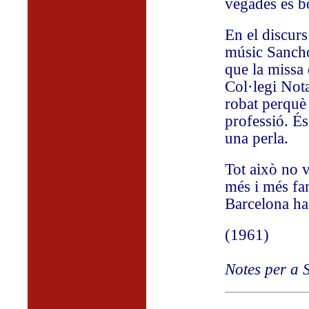
vegades és b
En el discurs
músic Sancho
que la missa 
Col·legi Nota
robat perquè 
professió. És
una perla.
Tot això no v
més i més fan
Barcelona ha
(1961)
Notes per a S