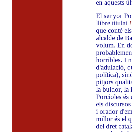
en aquests ú
El senyor Po
llibre titulat
P
que conté el
alcalde de B
volum. En deu
probablement
horribles. I 
d'adulació, q
política), si
pitjors qualit
la buidor, la 
Porcioles és
els discursos
i orador d'em
millor és el 
del dret catal