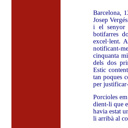
Barcelona, 1
Josep Vergés
i el senyor 
botifarres d
excel·lent. 
notificant-
cinquanta mi
dels dos pri
Estic conten
tan poques c
per justifica
Porcioles em 
dient-li que e
havia estat u
li arribà al c