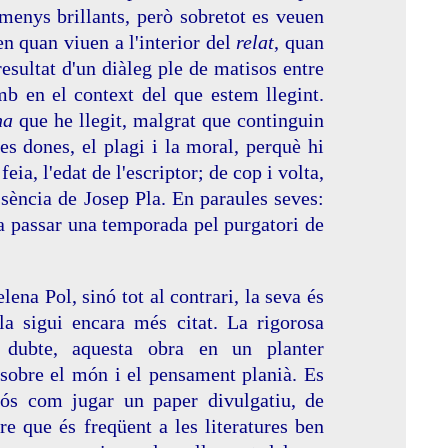
 menys brillants, però sobretot es veuen
en quan viuen a l'interior del
relat
, quan
sultat d'un diàleg ple de matisos entre
b en el context del que estem llegint.
na
que he llegit, malgrat que continguin
les dones, el plagi i la moral, perquè hi
eia, l'edat de l'escriptor; de cop i volta,
ssència de Josep Pla. En paraules seves:
-la passar una temporada pel purgatori de
lena Pol, sinó tot al contrari, la seva és
Pla sigui encara més citat. La rigorosa
ns dubte, aquesta obra en un planter
s sobre el món i el pensament planià. Es
diós com jugar un paper divulgatiu, de
bre que és freqüent a les literatures ben