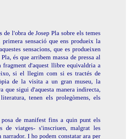
s de l'obra de Josep Pla sobre els temes
La primera sensació que ens produeix la
d'aquestes sensacions, que es produeixen
p Pla, és que arribem massa de pressa al
 fragment d'aquest llibre equivaldria a
eixo, si el llegim com si es tractés de
ròpia de la visita a un gran museu, la
ara que sigui d'aquesta manera indirecta
,
iteratura, tenen els prolegòmens, els
 posa de manifest fins a quin punt els
es de viatges- s'inscriuen, malgrat les
ran narrador. I ho podem constatar ara per