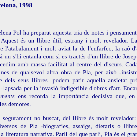
celona, 1998
elena Pol ha preparat aquesta tria de notes i pensament
 Aquest és un llibre útil, estrany i molt revelador. 
de l'atabalament i molt aviat la de l'enfarfec; la raó 
i un s'hi entaula com si es tractés d'un llibre de Jose
cedim amb massa facilitat al centre del discurs. Cada
ines de qualsevol altra obra de Pla, per això -insist
re dels seus llibres- podem patir aquella ansietat p
ol·lapsada per la invasió indigerible d'obres d'art. Enc
aments
ens recorda la importància decisiva que, en l
les demores.
, segurament no buscat, del llibre és molt revelador:
iversos de Pla -biografies, assaigs, dietaris o llibr
la literatura narrativa. Parli del que parli, Pla és el g