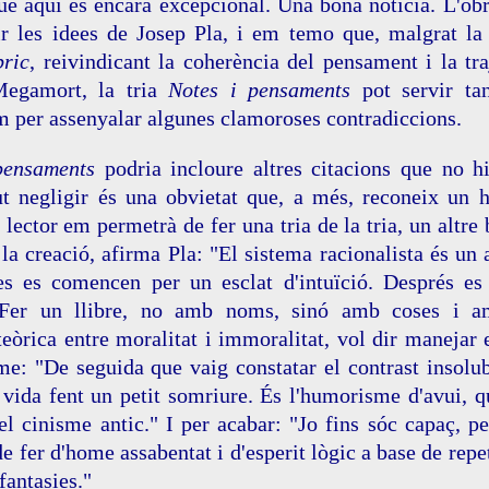
que aquí és encara excepcional. Una bona notícia. L'o
r les idees de Josep Pla, i em temo que, malgrat la
bric
, reivindicant la coherència del pensament i la tr
Megamort, la tria
Notes i pensaments
pot servir tan
m per assenyalar algunes clamoroses contradiccions.
pensaments
podria incloure altres citacions que no h
ut negligir és una obvietat que, a més, reconeix un h
 lector em permetrà de fer una tria de la tria, un altre
 la creació, afirma Pla: "El sistema racionalista és un 
es es comencen per un esclat d'intuïció. Després es
: "Fer un llibre, no amb noms, sinó amb coses i a
eòrica entre moralitat i immoralitat, vol dir manejar 
me: "De seguida que vaig constatar el contrast insolub
a vida fent un petit somriure. És l'humorisme d'avui,
l cinisme antic." I per acabar: "Jo fins sóc capaç, pe
e fer d'home assabentat i d'esperit lògic a base de repet
fantasies."