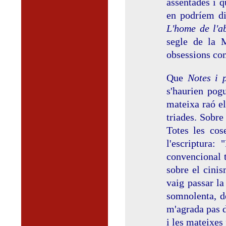
assentades i 
en podríem di
L'home de l'a
segle de la 
obsessions co
Que
Notes i 
s'haurien pog
mateixa raó el
triades. Sobre
Totes les cos
l'escriptura
convencional t
sobre el cinis
vaig passar l
somnolenta, de
m'agrada pas d
i les mateixes 