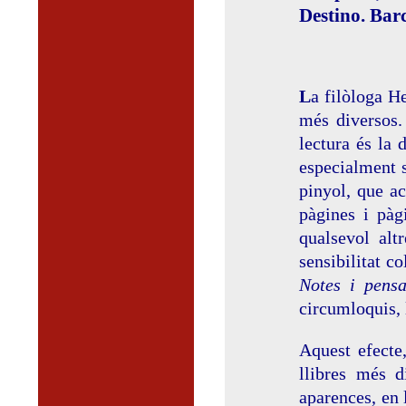
Destino. Bar
L
a filòloga H
més diversos.
lectura és la 
especialment s
pinyol, que ac
pàgines i pàg
qualsevol alt
sensibilitat c
Notes i pens
circumloquis, 
Aquest efecte
llibres més d
aparences, en 