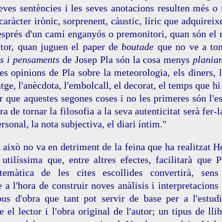
seves sentències i les seves anotacions resulten més o
aràcter irònic, sorprenent, càustic, líric que adquireix
sprés d'un camí enganyós o premonitori, quan són el re
ector, quan juguen el paper de
boutade
que no ve a tom
s i pensaments
de Josep Pla són la cosa menys
plania
les opinions de Pla sobre la meteorologia, els diners, 
ge, l'anècdota, l'embolcall, el decorat, el temps que hi f
r que aquestes segones coses i no les primeres són l'e
a de tornar la filosofia a la seva autenticitat serà fer
rsonal, la nota subjectiva, el diari íntim."
t això no va en detriment de la feina que ha realitzat He
utilíssima que, entre altres efectes, facilitarà que 
ó temàtica de les cites escollides convertirà, se
 a l'hora de construir noves anàlisis i interpretacion
ipus d'obra que tant pot servir de base per a l'estu
e el lector i l'obra original de l'autor; un tipus de lli