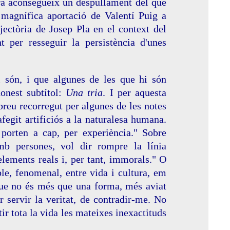
bra aconsegueix un despullament del que
 magnífica aportació de Valentí Puig a
ajectòria de Josep Pla en el context del
t per resseguir la persistència d'unes
i són, i que algunes de les que hi són
onest subtítol:
Una tria
. I per aquesta
 breu recorregut per algunes de les notes
afegit artificiós a la naturalesa humana.
 porten a cap, per experiència." Sobre
mb persones, vol dir rompre la línia
elements reals i, per tant, immorals." O
le, fenomenal, entre vida i cultura, em
 que no és més que una forma, més aviat
r servir la veritat, de contradir-me. No
ir tota la vida les mateixes inexactituds