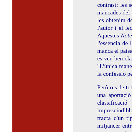
contrast: les 
mancades del c
les obtenim de
l'autor i el l
Aquestes
Note
l'essència de 
manca el paisat
es veu ben cla
"L'única maner
la confessió pe
Però res de to
una aportació 
classificaci
imprescindible
tracta d'un t
mitjancer entr