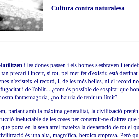
Cultura contra naturalesa
latilitzen
i les dones passen i els homes s'esbraven i tendeix
tan precari i incert, si tot, pel mer fet d'existir, està destinat
es n'existeix el record, i, de les més belles, ni el record no 
fugacitat i de l'oblit... ¿com és possible de sospitar que 
nostra fantasmagoria, ¿no hauria de tenir un límit?
 parlant amb la màxima generalitat, la civilització pretén és
trucció ineluctable de les coses per construir-ne d'altres que
 que porta en la seva arrel mateixa la devastació de tot el que
civilització és una alta, magnífica, heroica empresa. Però que