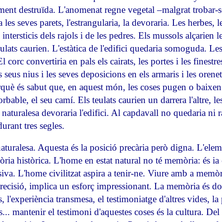
ment destruïda. L'anomenat regne vegetal –malgrat trobar-se
 les seves parets, l'estrangularia, la devoraria. Les herbes, l
 intersticis dels rajols i de les pedres. Els mussols alçarien le
teulats caurien. L'estàtica de l'edifici quedaria somoguda. Les
l corc convertiria en pals els cairats, les portes i les finestre
s seus nius i les seves deposicions en els armaris i les orenet
erquè és sabut que, en aquest món, les coses pugen o baixen
rbable, el seu camí. Els teulats caurien un darrera l'altre, l
naturalesa devoraria l'edifici. Al capdavall no quedaria ni 
durant tres segles.
aturalesa. Aquesta és la posició precària però digna. L'elem
ria històrica. L'home en estat natural no té memòria: és ia 
iva. L'home civilitzat aspira a tenir-ne. Viure amb a memò
precisió, implica un esforç impressionant. La memòria és dolo
, l'experiència transmesa, el testimoniatge d'altres vides, la 
es... mantenir el testimoni d'aquestes coses és la cultura. De