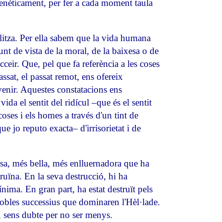
 frenèticament, per fer a cada moment taula
litza. Per ella sabem que la vida humana
nt de vista de la moral, de la baixesa o de
ceir. Que, pel que fa referència a les coses
assat, el passat remot, ens ofereix
venir. Aquestes constatacions ens
ida el sentit del ridícul –que és el sentit
coses i els homes a través d'un tint de
 jo reputo exacta– d'irrisorietat i de
osa, més bella, més enlluernadora que ha
 ruïna. En la seva destrucció, hi ha
ínima. En gran part, ha estat destruït pels
pobles successius que dominaren l'Hèl·lade.
em, sens dubte per no ser menys.