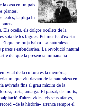
 la casa en un país
es plantes,
s teules; la pluja hi
 parets
s. Els ocells, els dolços ocellets de la
es sota de les bigues. Pel mer fet d'existir
. El que no puja baixa. La naturalesa
es parets s'esfondrarien. La revolució natural
rastre del que la presència humana ha
ent vital de la cultura és la memòria,
criatura que viu davant de la naturalesa en
ria avivada flns al grau màxim de la
rosa, trista, amarga. El passat, els morts,
palpitació d'altres vides, els seus afanys,
l record –de la història– arrenca sempre el