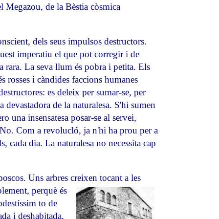
 del Megazou, de la Bèstia còsmica
nscient, dels seus impulsos destructors.
uest imperatiu el que pot corregir i de
 rara. La seva llum és pobra i petita. Els
és rosses i càndides faccions humanes
destructores: es deleix per sumar-se, per
rxa devastadora de la naturalesa. S'hi sumen
o una insensatesa posar-se al servei,
a. No. Com a revolucló, ja n'hi ha prou per a
s, cada dia. La naturalesa no necessita cap
boscos. Uns arbres creixen tocant a les
lement, perquè és
odestíssim to de
ada i deshabitada,