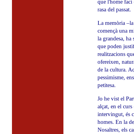
que l'home faci 
rasa del passat.
La memòria –la c
començà una mica
la grandesa, ha 
que poden justifi
realitzacions qu
ofereixen, natur
de la cultura. A
pessimisme, ens 
petitesa.
Jo he vist el P
alçat, en el cur
intervingut, és 
homes. En la de
Nosaltres, els c