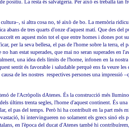
de positiu. La resta és salvatgeria. Per això es treballa tan
ultura–, si altra cosa no, té això de bo. La memòria ridicu
 abans de tres quarts d'onze d'aquest matí. Que des del pu
succeït en aquest món tot el que entre homes i dones pot suc
car, per la seva bellesa, el pas de l'home sobre la terra, el p
e no han estat superades, que mai no seran superades en l'a
alment, una idea dels límits de l'home, infonen en la nostra v
quest sentit és favorable i saludable perquè ens fa veure les 
causa de les nostres respectives persones una impressió –que
artenó de l'Acròpolis dAtenes. És la construcció més llumin
s dels últims trenta segles, l'home d'aquest continent. És una
clar, el pas del temps. Però hi ha contribuït en la part més m
vastació, hi intervingueren no solament els grecs sinó els 
atalans, en l'època del ducat d'Atenes també hi contribuír