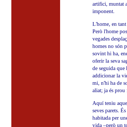
artifici, muntat
imponent.
L'home, en tant 
Però l'home poss
vegades desplaça
homes no són pa
sovint hi ha, en
oferir la seva s
de seguida que h
addicionar la vi
mi, n'hi ha de s
aliat; ja és prou
Aquí teniu aques
seves parets. É
habitada per un
vida –però un to