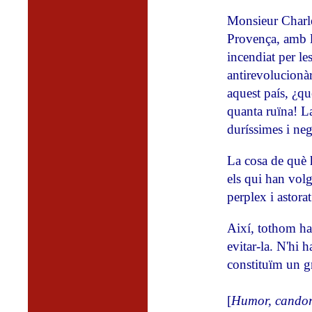
Monsieur Charles
Provença, amb la
incendiat per le
antirevolucionàr
aquest país, ¿q
quanta ruïna! La
duríssimes i neg
La cosa de què h
els qui han volg
perplex i astora
Així, tothom ha 
evitar-la. N'hi 
constituïm un g
[
Humor, candor.