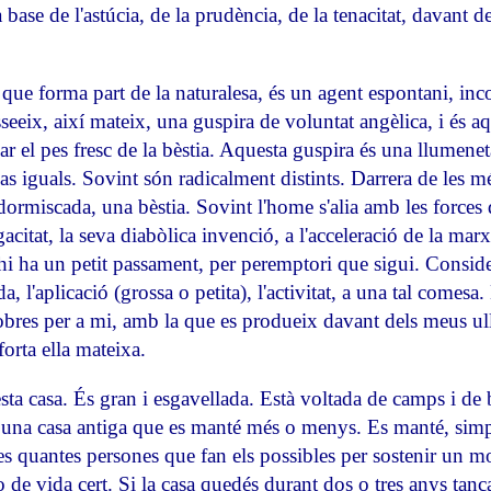
 a base de l'astúcia, de la prudència, de la tenacitat, davant
que forma part de la naturalesa, és un agent espontani, inco
eeix, així mateix, una guspira de voluntat angèlica, i és aq
r el pes fresc de la bèstia. Aquesta guspira és una llumeneta
s iguals. Sovint són radicalment distints. Darrera de les m
dormiscada, una bèstia. Sovint l'home s'alia amb les forces 
agacitat, la seva diabòlica invenció, a l'acceleració de la ma
i ha un petit passament, per peremptori que sigui. Consider
da, l'aplicació (grossa o petita), l'activitat, a una tal comes
obres per a mi, amb la que es produeix davant dels meus ull
 forta ella mateixa.
ta casa. És gran i esgavellada. Està voltada de camps i de 
s una casa antiga que es manté més o menys. Es manté,
simp
es quantes persones que fan els possibles per sostenir un m
 de vida cert. Si la casa quedés durant dos o tres anys tanc