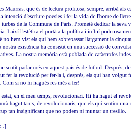
 Maurras, que és de lectura profitosa, sempre, arribà als c
 intenció d'escriure poesies i fer la vida de l'home de lletre
s turbes de la Commune de París. Prometé dedicar la seva vi
ia. I així l'estètica el portà a la política i influí poderosam
uè no hem vist els qui hem sobrepassat llargament la cinqua
 nostra existència ha consistit en una successió de convulsio
atives. La nostra memòria està poblada de catàstrofes indes
e sentit parlar més en aquest país és de futbol. Després, d
ut fer la revolució per fer-la i, després, els qui han volgut
t. Com si no hi hagués res més a fer!
estat, en el meu temps, revolucionari. Hi ha hagut el revoluc
haurà hagut tants, de revolucionaris, que els qui sentim una
rup tan insignificant que no podem ni muntar un tresillo.
..
]