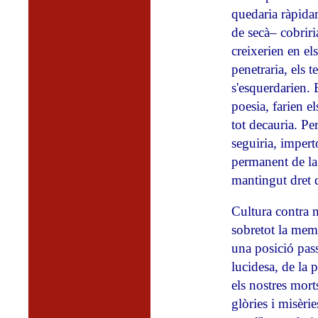
quedaria ràpida
de secà– cobriria
creixerien en els
penetraria, els 
s'esquerdarien. E
poesia, farien el
tot decauria. P
seguiria, imperto
permanent de la 
mantingut dret 
Cultura contra n
sobretot la memò
una posició pass
lucidesa, de la 
els nostres morts
glòries i misèri