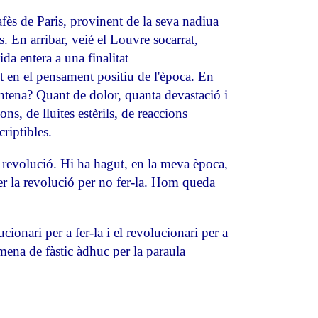
afès de Paris, provinent de la seva nadiua
s. En arribar, veié el Louvre socarrat,
da entera a una finalitat
ent en el pensament positiu de l'època. En
ntena? Quant de dolor, quanta devastació i
ns, de lluites estèrils, de reaccions
criptibles.
e revolució. Hi ha hagut, en la meva època,
 fer la revolució per no fer-la. Hom queda
ionari per a fer-la i el revolucionari per a
 mena de fàstic àdhuc per la paraula