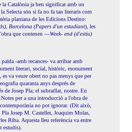
e la Catalònia ja ben significat amb un
 Selecta són si fa no fa tan literaris com
tèria planiana de les Edicions Destino:
rds), Barcelona (Papers d'un estudiant
), les
om l'obra que contenen —
Week- end (d'estiu)
s païda -amb recances- va arribar amb
ument literari, social, històric, monument
r, es va veure obert no pas menys que per
 geografia quaranta anys després de
 de Josep Pla; el subratllat, nostre. En
Notes per a una introducció a l'obra de
a contemporània no pot ignorar. (Dit això,
ep Pla Josep M. Castellet, Joaquim Molas,
es Riba. Aquesta lleu referència va entre
t estudis).