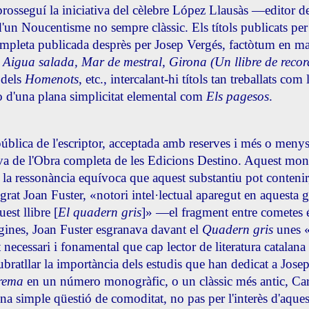
 prosseguí la iniciativa del cèlebre López Llausàs —editor d
un Noucentisme no sempre clàssic. Els títols publicats per la
ompleta publicada desprès per Josep Vergés, factòtum en ma
, Aigua salada, Mar de mestral, Girona (Un llibre de reco
 dels
Homenots
, etc., intercalant-hi títols tan treballats c
 d'una plana simplicitat elemental com
Els pagesos
.
ública de l'escriptor, acceptada amb reserves i més o meny
tiva de l'Obra completa de les Edicions Destino. Aquest mon
 la ressonància equívoca que aquest substantiu pot conteni
egrat Joan Fuster, «notori intel·lectual aparegut en aquesta
uest llibre [
El quadern gris
]» —el fragment entre cometes és
gines, Joan Fuster esgranava davant el
Quadern gris
unes «
t necessari i fonamental que cap lector de literatura catalan
ubratllar la importància dels estudis que han dedicat a Jos
rema
en un número monogràfic, o un clàssic més antic, Carl
na simple qüestió de comoditat, no pas per l'interès d'aques