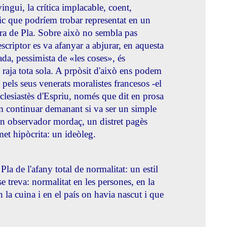
ingui, la crítica implacable, coent,
sic que podríem trobar representat en un
ra de Pla. Sobre això no sembla pas
escriptor es va afanyar a abjurar, en aquesta
ada, pessimista de «les coses», és
 raja tota sola. A prpòsit d'això ens podem
 pels seus venerats moralistes francesos -el
Eclesiastès d'Espriu, només que dit en prosa
drem continuar demanant si va ser un simple
 un observador mordaç, un distret pagès
met hipòcrita: un ideòleg.
la de l'afany total de normalitat: un estil
nse treva: normalitat en les persones, en la
, en la cuina i en el país on havia nascut i que