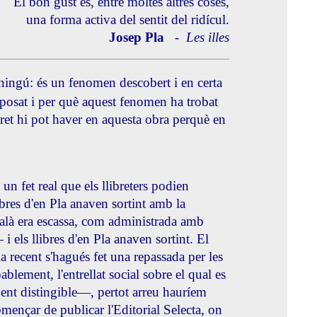
El bon gust és, entre moltes altres coses,
una forma activa del sentit del ridícul.
Josep Pla
-
Les illes
ningú: és un fenomen descobert i en certa
posat i per què aquest fenomen ha trobat
ecret hi pot haver en aquesta obra perquè en
un fet real que els llibreters podien
libres d'en Pla anaven sortint amb la
talà era escassa, com administrada amb
 els llibres d'en Pla anaven sortint. El
 recent s'hagués fet una repassada per les
ablement, l'entrellat social sobre el qual es
lment distingible—, pertot arreu hauríem
omençar de publicar l'Editorial Selecta, on