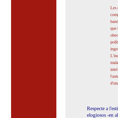
Les 
comp
band
que 
ober
polí
ingo
L'in
mala
inte
l'au
d'un
Respecte a l'est
elogiosos -en a