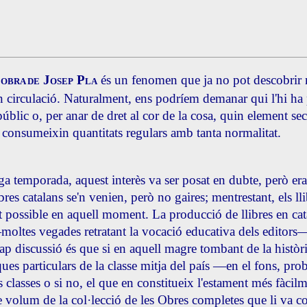
J
P
és un fenomen que ja no pot descobrir 
'OBRA DE
OSEP
LA
 circulació. Naturalment, ens podríem demanar qui l'hi ha 
públic o, per anar de dret al cor de la cosa, quin element s
n consumeixin quantitats regulars amb tanta normalitat.
a temporada, aquest interès va ser posat en dubte, però era 
ibres catalans se'n venien, però no gaires; mentrestant, els l
t possible en aquell moment. La producció de llibres en ca
ltes vegades retratant la vocació educativa dels editors— i
p discussió és que si en aquell magre tombant de la història
ques particulars de la classe mitja del país —en el fons, prob
s classes o si no, el que en constitueix l'estament més fàci
re volum de la col·lecció de les Obres completes que li va c