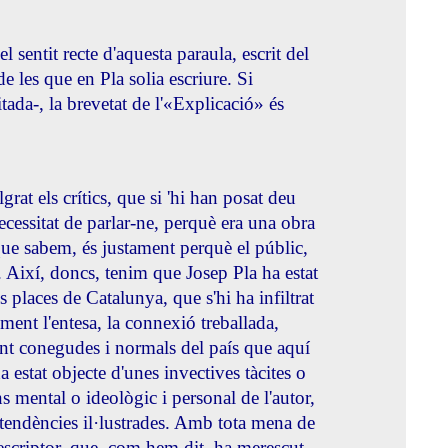
 sentit recte d'aquesta paraula, escrit del
e les que en Pla solia escriure. Si
itada-, la brevetat de l'«Explicació» és
rat els crítics, que si 'hi han posat deu
ecessitat de parlar-ne, perquè era una obra
 que sabem, és justament perquè el públic,
. Així, doncs, tenim que Josep Pla ha estat
s places de Catalunya, que s'hi ha infiltrat
lment l'entesa, la connexió treballada,
ant conegudes i normals del país que aquí
 estat objecte d'unes invectives tàcites o
ns mental o ideològic i personal de l'autor,
 tendències il·lustrades. Amb tota mena de
l'escriptor, que, com hem dit, ha merescut