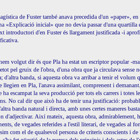
agística de Fuster també anava precedida d'un «paper», en el
na «Explicació inicial» que no devia passar d'una quartilla d
ext introductori d'en Fuster és llargament justificada -i aprof
ficativa.
hem volgut dir és que Pla ha estat un escriptor popular -malg
etot pel gruix de l'obra, d'una obra que ja circulava sense n
a; d'altra banda, si aquesta obra va arribar a tenir el volum
e llegien en Pla, l'anava assimilant, comprenent i demanant
 ha escampat la seva producció per tots els carrers i totes le
ons. No cal dir que això ha de tenir una justificació: probab
altra banda natural i directa, amb unes certes maneres bast
n d'adjectivar. Així mateix, aquesta obra, admirablement, ha
ents, de vegades referides a l'estil literari, de vegades al fo
ssim com el de qualsevol persona de criteris conscients i de
 s'ha fet qüestió de la puresa dels principis i dels actes de 