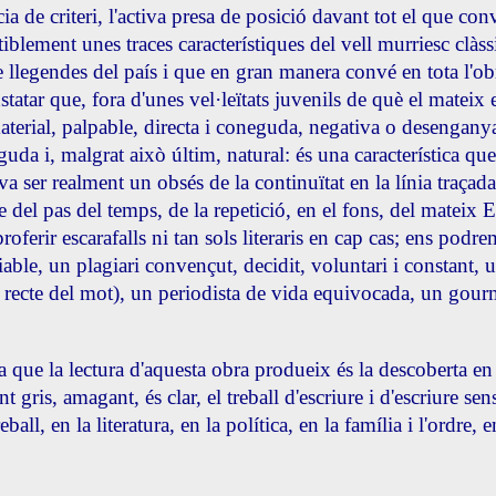
 de criteri, l'activa presa de posició davant tot el que conv
iblement unes traces característiques del vell murriesc clàs
llegendes del país i que en gran manera convé en tota l'ob
tatar que, fora d'unes vel·leïtats juvenils de què el mateix 
material, palpable, directa i coneguda, negativa o desengany
uda i, malgrat això últim, natural: és una característica que
a ser realment un obsés de la continuïtat en la línia traçada
e del pas del temps, de la repetició, en el fons, del mateix 
roferir escarafalls ni tan sols literaris en cap cas; ens po
able, un plagiari convençut, decidit, voluntari i constant,
tit recte del mot), un periodista de vida equivocada, un gour
 que la lectura d'aquesta obra produeix és la descoberta en P
t gris, amagant, és clar, el treball d'escriure i d'escriure se
reball, en la literatura, en la política, en la família i l'ordre