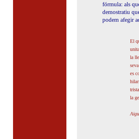
fórmula: als que
demostratiu que
podem afegir aq
El q
unit
la l
seva
es c
hila
tris
la g
Aigu