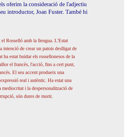
 els oferim la consideració de l'adjectiu
eu introductor, Joan Fuster. També hi
 el Rosselló amb la llengua. L'Estat
a intenció de crear un patois deslligat de
at ha estat buidar els rossellonesos de la
or el francès, l'acció, fins a cert punt,
rancès. El seu accent produeix una
d'expressió real i autèntic. Ha estat una
a mediocritat i la despersonalització de
orrupció, són dures de morir.