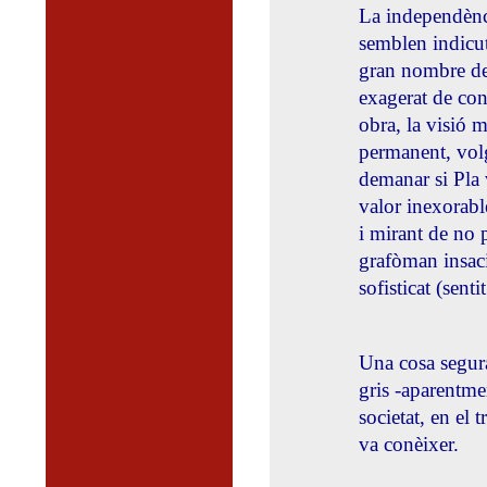
La independència
semblen indicut
gran nombre de 
exagerat de cons
obra, la visió 
permanent, volg
demanar si Pla v
valor inexorabl
i mirant de no p
grafòman insaci
sofisticat (sen
Una cosa segura
gris -aparentmen
societat, en el t
va conèixer.