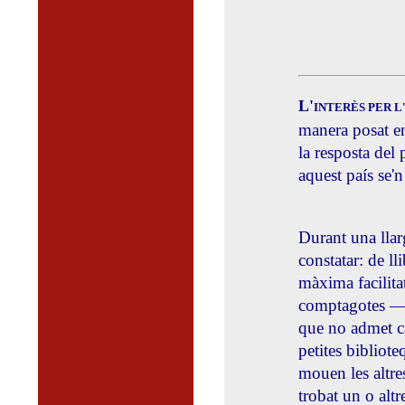
L'
INTERÈS PER L
manera posat en
la resposta del 
aquest país se'
Durant una llarg
constatar: de ll
màxima facilita
comptagotes —mo
que no admet ca
petites bibliote
mouen les altre
trobat un o alt