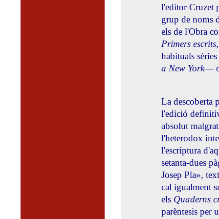
l'editor Cruzet
grup de noms d'
els de l'Obra c
Primers escrits
habituals sèries
a New York
— o
La descoberta p
l'edició defini
absolut malgrat
l'heterodox int
l'escriptura d'aq
setanta-dues pà
Josep Pla», tex
cal igualment s
els
Quaderns c
parèntesis per u