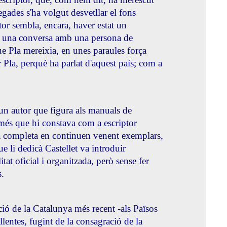
gades s'ha volgut desvetllar el fons
utor sembla, encara, haver estat un
en una conversa amb una persona de
que Pla mereixia, en unes paraules força
r Pla, perquè ha parlat d'aquest país; com a
 un autor que figura als manuals de
només que hi constava com a escriptor
bra completa en continuen venent exemplars,
ue li dedicà Castellet va introduir
at oficial i organitzada, però sense fer
s.
pció de la Catalunya més recent -als Països
llentes, fugint de la consagració de la