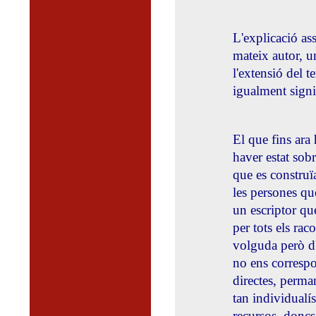
L'explicació ass
mateix autor, u
l'extensió del t
igualment signi
El que fins ara 
haver estat sobr
que es construï
les persones qu
un escriptor que
per tots els rac
volguda però d'
no ens correspo
directes, perman
tan individualí
recursos, doncs,