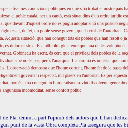
especialíssimes condicions polítiques en què s'ha trobat el nostre país h
lexa: el poble català, per un cantó, està situat dins d'un ordre jurídic est
a, que davant d'aquest ordre no es pugui adoptar sinó una posició negui
hàgim estat, de fet, un poble sense govern, que la crisi de l'autoritat a 
ta. Aquesta situació, que han conegut tots els pobles que han resolt o ja
tic, és dolorosíssima. És antibiolò- gic creure que una de les voluptuosita
vernat. Gobineau ha escrit, és cert, que el privilegi dels pobles de la raça
dividualisme no és pas, però, l'anarquia. L'anarquia és un estat que nom
lts. L'observació demostra que l'home corrent, l'home fet de la pasta del
l·ligentment governat i respectat, mil plaers en l'autoritat. És per aquesta
toritat, només n'ha conegut un burocratisme sovint dissolvent, generalme
a anguniosa incomoditat, sense confort polític.
il de Pla, tenim, a part l'opinió dels autors que li han dedic
lgun punt de la vasta Obra completa Pla assegura que les bi