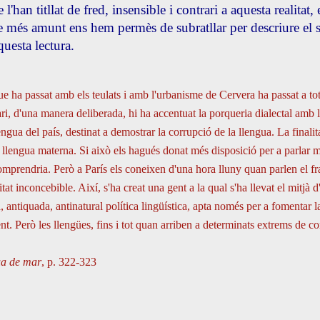
 l'han titllat de fred, insensible i contrari a aquesta realitat,
 més amunt ens hem permès de subratllar per descriure el s
uesta lectura.
ue ha passat amb els teulats i amb l'urbanisme de Cervera ha passat a tot
ari, d'una manera deliberada, hi ha accentuat la porqueria dialectal amb l
lengua del país, destinat a demostrar la corrupció de la llengua. La finalit
 llengua materna. Si això els hagués donat més disposició per a parlar mill
omprendria. Però a París els coneixen d'una hora lluny quan parlen el f
ritat inconcebible. Així, s'ha creat una gent a la qual s'ha llevat el mitjà 
ta, antiquada, antinatural política lingüística, apta només per a fomentar l
ent. Però les llengües, fins i tot quan arriben a determinats extrems de c
a de mar
, p. 322-323