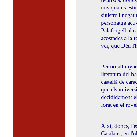
uns quants estu
sinistre i negat
personatge act
Palafrugell al c
acostades a la r
veí, que Déu l'
Per no allunyar
literatura del 
castellà de car
que els universi
decididament el 
forat en el rove
Així, doncs, l'e
Catalans, en l'o