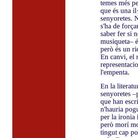
temes més pers
que és una il
senyoretes. N
s'ha de forçar
saber fer si 
musiqueta– és
però és un ri
En canvi, el 
representacio
l'empenta.
En la literat
senyoretes –p
que han escri
n'hauria pog
per la ironia 
però morí mol
tingut cap po