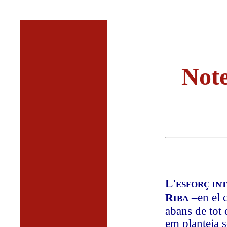
Note
L'
ESFORÇ IN
–en el c
R
IBA
abans de tot d
em planteja 