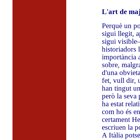
L'art de maj
Perquè un po
sigui llegit, 
sigui visible
historiadors 
importància al
sobre, malgra
d'una obvieta
fet, vull dir,
han tingut un
però la seva 
ha estat rela
com ho és en
certament He
escriuen la p
A Itàlia pots