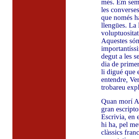
més. Em semb
les converse
que només han
llengües. La 
voluptuositat
Aquestes són 
importantíss
degut a les 
dia de primer
li digué que 
entendre, Ve
trobareu expl
Quan morí An
gran escripto
Escrivia, en 
hi ha, pel me
clàssics fran