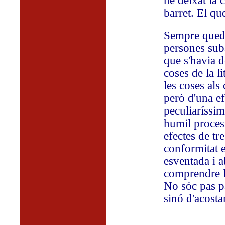
he deixat la 
barret. El qu
Sempre queda
persones sub
que s'havia d
coses de la l
les coses als
però d'una ef
peculiaríssim
humil proces
efectes de tr
conformitat e
esventada i a
comprendre la
No sóc pas pa
sinó d'acostar