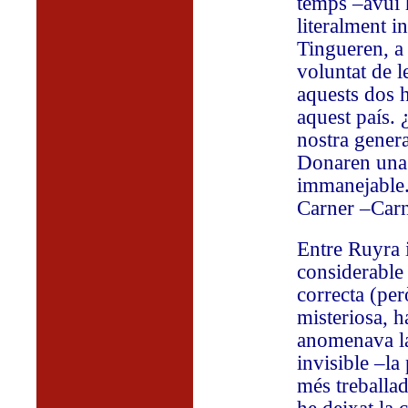
temps –avui 
literalment i
Tingueren, a 
voluntat de l
aquests dos 
aquest país.
nostra genera
Donaren una 
immanejable.
Carner –Carn
Entre Ruyra i
considerable
correcta (per
misteriosa, h
anomenava la 
invisible –la
més treballad