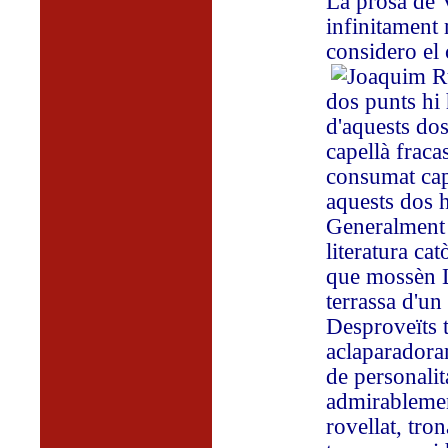
La prosa de 
infinitament 
considero el 
dos punts hi
d'aquests do
capellà fraca
consumat cap
aquests dos h
Generalment e
literatura cat
que mossèn L
terrassa d'un
Desproveïts to
aclaparadora
de personalit
admirablemen
rovellat, tro