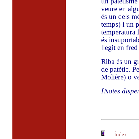
un patetisme d
veure en alg
és un dels mé
temps) i un p
temperatura f
és insuportab
llegit en fred
Riba és un gr
de patètic. P
Molière) o v
[Notes dispe
Índex