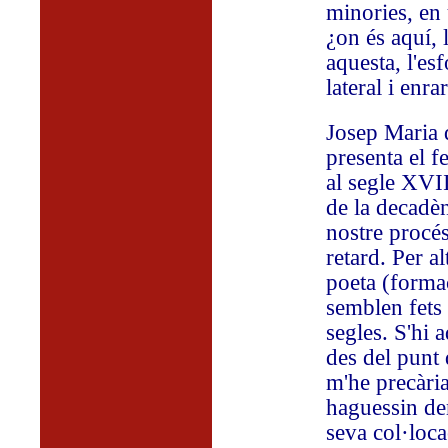
minories, en 
¿on és aquí, l
aquesta, l'es
lateral i enra
Josep Maria 
presenta el 
al segle XVII
de la decadèn
nostre procés
retard. Per al
poeta (formac
semblen fets
segles. S'hi
des del punt 
m'he precària
haguessin dem
seva col·loca