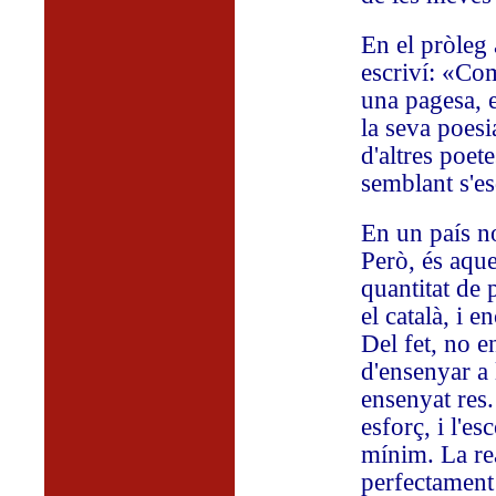
En el pròleg
escriví: «Co
una pagesa, e
la seva poesi
d'altres poet
semblant s'e
En un país no
Però, és aque
quantitat de 
el català, i 
Del fet, no e
d'ensenyar a l
ensenyat res.
esforç, i l'es
mínim. La rea
perfectament 