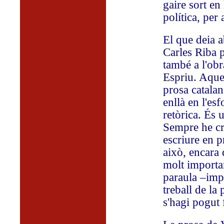
gaire sort en
política, per 
El que deia a
Carles Riba p
també a l'ob
Espriu. Aques
prosa catala
enllà en l'esf
retòrica. És 
Sempre he cr
escriure en p
això, encara
molt important
paraula –impo
treball de la
s'hagi pogut 