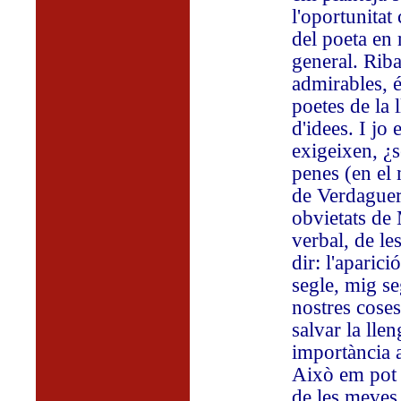
l'oportunitat
del poeta en 
general. Riba
admirables, 
poetes de la
d'idees. I jo
exigeixen, ¿s
penes (en el 
de Verdaguer,
obvietats de 
verbal, de le
dir: l'aparic
segle, mig se
nostres cose
salvar la lle
importància a
Això em pot f
de les meves