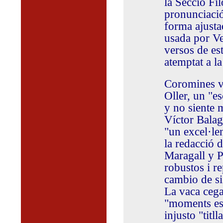
la Secció Fi
pronunciació
forma ajusta
usada por Ve
versos de es
atemptat a la
Coromines va
Oller, un "es
y no siente 
Víctor Balag
"un excel·len
la redacció 
Maragall y P
robustos i re
cambio de s
La vaca cega
"moments est
injusto "titl