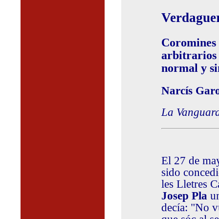
Verdaguer
Coromines v
arbitrarios
normal y si
Narcís Garo
La Vanguar
El 27 de may
sido concedi
les Lletres 
Josep Pla
un
decía: "No v