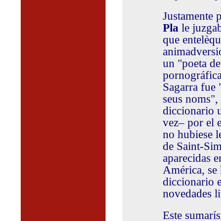
Justamente p
Pla
le juzga
que entelèqu
animadversió
un "poeta de
pornográfica
Sagarra fue 
seus noms", 
diccionario 
vez– por el 
no hubiese l
de Saint-Sim
aparecidas e
América, se 
diccionario 
novedades lit
Este sumarís