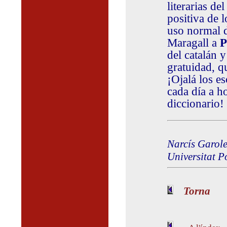
literarias de
positiva de l
uso normal d
Maragall a
P
del catalán y
gratuidad, 
¡Ojalá los es
cada día a ho
diccionario!
Narcís Garole
Universitat 
Torna