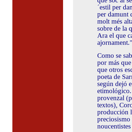
que sóc al se
´estil per d
per damunt de
molt més alt
sobre de la 
Ara el que ca
ajornament.
Como se sa
por más qu
que otros esc
poeta de Sar
según dejó e
etimológico.
provenzal (p
textos), Cor
producción l
preciosismo l
noucentistes