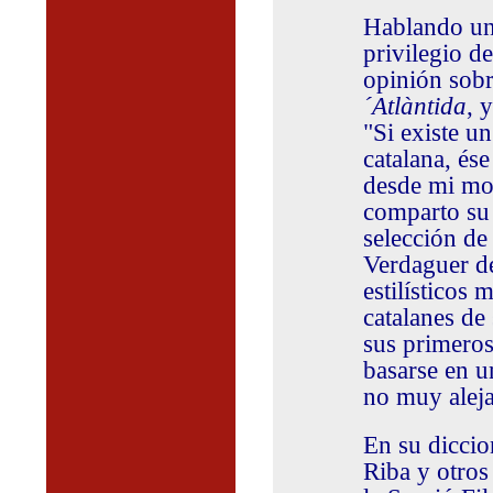
Hablando un
privilegio de
opinión sobre
´Atlàntida
, 
"Si existe u
catalana, és
desde mi mod
comparto su 
selección de
Verdaguer de
estilísticos 
catalanes de
sus primeros 
basarse en u
no muy aleja
En su dicci
Riba y otros