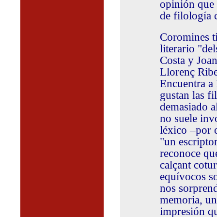
opinión que
de filología 
Coromines ti
literario "de
Costa y Joan
Llorenç Riber
Encuentra a 
gustan las fi
demasiado al
no suele inv
léxico –por e
"un escripto
reconoce que
calçant cotu
equívocos so
nos sorprend
memoria, una
impresión qu