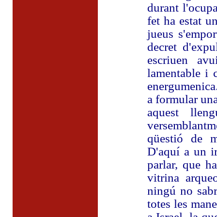
durant l'ocup
fet ha estat u
jueus s'empor
decret d'expu
escriuen avu
lamentable i c
energumenica.
a formular un
aquest llen
versemblantm
qüestió de m
D'aquí a un i
parlar, que h
vitrina arqueo
ningú no sabr
totes les man
a Israel, la q