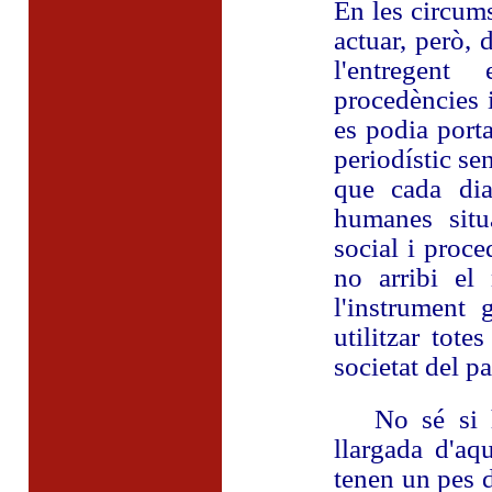
En les circums
actuar, però, 
l'entregent
procedències i
es podia port
periodístic se
que cada dia
humanes situ
social i proc
no arribi el
l'instrument
utilitzar tote
societat del pa
No sé si he 
llargada d'aq
tenen un pes d