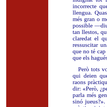
incorrecte qu
llengua. Quas
més gran o mé
possible —di
tan llestos, q
claredat el 
ressuscitar u
que no té cap 
que els hagué
Però tots vos
qui deien que
raons pràctiqu
dir: «Però, ¿p
parla més gen
sinó jueus?».