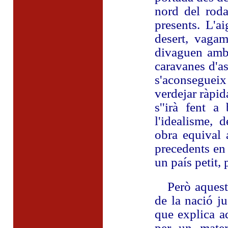
nord del roda
presents. L'a
desert, vaga
divaguen amb 
caravanes d'as
s'aconsegueix
verdejar ràpid
s''irà fent 
l'idealisme, d
obra equival 
precedents en 
un país petit,
Però aquesta
de la nació j
que explica a
per un mater