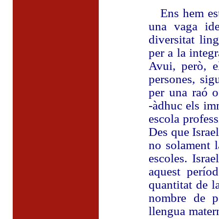
Ens hem estè
una vaga ide
diversitat lin
per a la integr
Avui, però, e
persones, sig
per una raó o
-àdhuc els im
escola professi
Des que Israel
no solament la
escoles. Israe
aquest perío
quantitat de l
nombre de pe
llengua mater