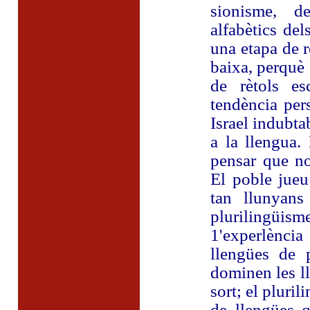
sionisme, de
alfabètics de
una etapa de r
baixa, perquè
de rètols es
tendència pers
Israel indubtab
a la llengua.
pensar que no 
El poble jueu 
tan llunyans
plurilingüi
1'experlènci
llengües de 
dominen les l
sort; el plur
de llengües q