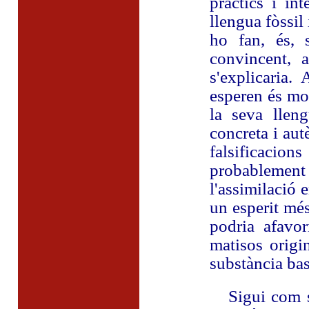
pràctics i in
llengua fòssil
ho fan, és, 
convincent, 
s'explicaria.
esperen és mol
la seva llen
concreta i aut
falsificacion
probablemen
l'assimilació 
un esperit més 
podria afavo
matisos origin
substància base
Sigui com sig