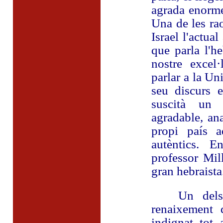
agrada enorme
Una de les ra
Israel l'actua
que parla l'h
nostre excel·
parlar a la Un
seu discurs 
suscità un 
agradable, an
propi país a
autèntics. E
professor Mil
gran hebraista
Un dels asp
renaixement 
indignat tot