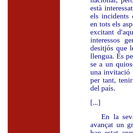
està interessa
els incidents
en tots els asp
excitant d'aq
interessos ge
desitjós que l
llengua. És pe
se a un quiosc
una invitació a
per tant, ten
del país.
[...]
En la seva p
avançat un gr
han estat apr