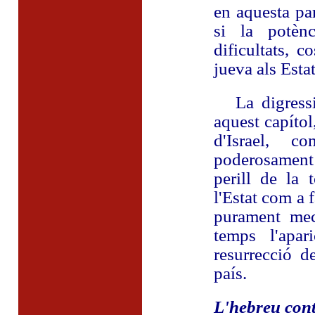
en aquesta pa
si la potèn
dificultats, c
jueva als Esta
La digressió 
aquest capítol
d'Israel, c
poderosament 
perill de la 
l'Estat com a f
purament mec
temps l'apar
resurrecció d
país.
L'hebreu con