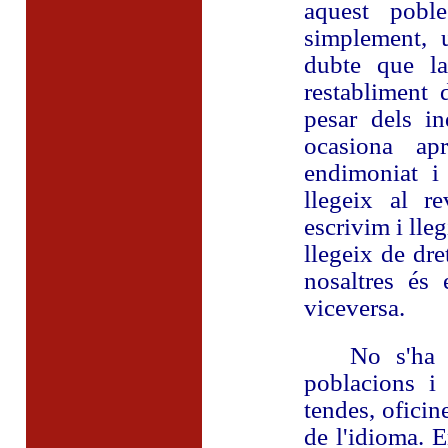
aquest pobl
simplement, 
dubte que la
restabliment 
pesar dels i
ocasiona ap
endimoniat i 
llegeix al r
escrivim i lleg
llegeix de dr
nosaltres és
viceversa.
No s'ha de 
poblacions i 
tendes, oficin
de l'idioma. E