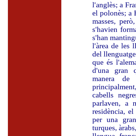
l'anglès; a Fra
el polonès; a 
masses, però
s'havien form
s'han mantingu
l'àrea de les
del llenguatge 
que és l'alem
d'una gran q
manera de p
principalment
cabells negre
parlaven, a 
residència, el
per una gran 
turques, àrabs
llengua franc