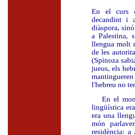
En el curs d
decandint i 
diàspora, sinó
a Palestina, 
llengua molt 
de les autorita
(Spinoza sabia
jueus, els heb
mantingueren 
l'hebreu no ten
En el moment
lingüística e
era una lleng
món parlaven
residència: a