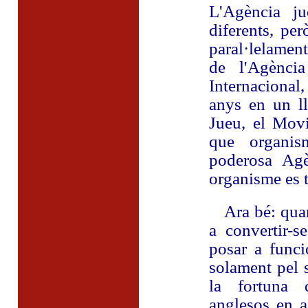
L'Agència ju
diferents, pe
paral·lelamen
de l'Agènci
Internacional
anys en un ll
Jueu, el Movi
que organis
poderosa Agè
organisme es t
Ara bé: quan 
a convertir-s
posar a funci
solament pel 
la fortuna d
anglesos en a