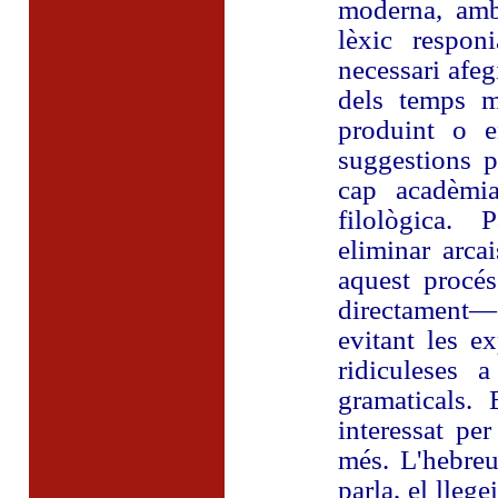
moderna, amb 
lèxic respon
necessari afegi
dels temps m
produint o e
suggestions p
cap acadèmia
filològica. 
eliminar arca
aquest procé
directament— 
evitant les e
ridiculeses 
gramaticals. 
interessat pe
més. L'hebreu
parla, el llege