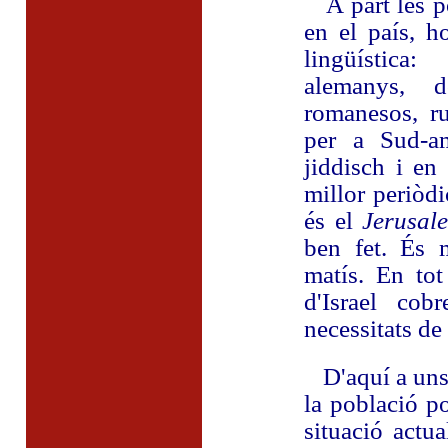
A part les po
en el país, h
lingüística:
alemanys, d
romanesos, ru
per a Sud-am
jiddisch i en 
millor periòdi
és el
Jerusal
ben fet. És 
matís. En tot
d'Israel co
necessitats de
D'aquí a uns 
la població p
situació actua