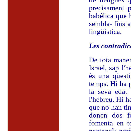
precisament p
babèlica que 
sembla- fins 
lingüística.
Les contradic
De tota maner
Israel, sap l
és una qüest
temps. Hi ha 
la seva edat
l'hebreu. Hi h
que no han tin
donen dos fe
fomenta en to
nacional; per