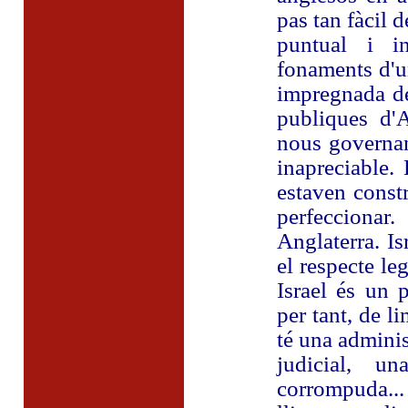
pas tan fàcil d
puntual i in
fonaments d'u
impregnada de
publiques d'A
nous governant
inapreciable.
estaven constr
perfeccionar.
Anglaterra. Is
el respecte le
Israel és un p
per tant, de l
té una adminis
judicial, u
corrompuda...