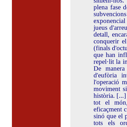
situem-nos. 
plena fase d
subvencions
exponencial 
jueus d'arre
detall, enc
conquerir el
(finals d'oct
que han infl
repel·lit la 
De manera 
d'eufòria i
l'operació m
moviment si
història. [..
tot el món
eficaçment c
sinó que el 
tots els or