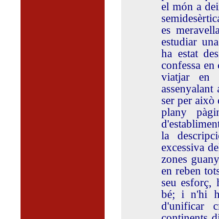
el món a dei
semidesèrtica
es meravell
estudiar una
ha estat de
confessa en 
viatjar en
assenyalant 
ser per això 
plany pàgi
d'establimen
la descripc
excessiva del
zones guanya
en reben tot
seu esforç, 
bé; i n'hi 
d'unificar 
continents d