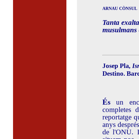
ARNAU CÒNSUL
Tanta exalta
musulmans q
Josep Pla
, I
Destino. Bar
É
s
un ence
completes d
reportatge q
anys després
de l'ONU. I