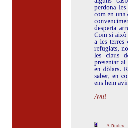
alguns cas
perdona les 
com en una ca
convenciment
desperta arr
Com si això s
a les terres
refugiats, n
les claus d
presentar al
en dòlars. R
saber, en c
ens hem avi
Avui
A l'índex