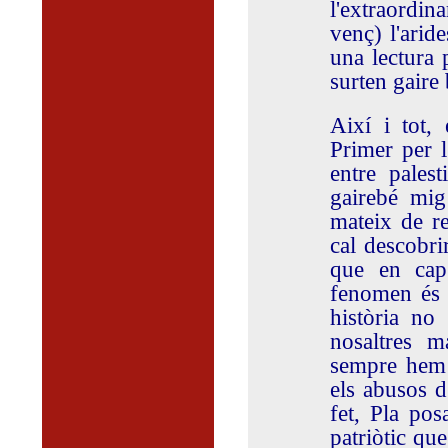
l'extraordina
venç) l'aride
una lectura 
surten gaire 
Així i tot,
Primer per l'
entre pales
gairebé mig
mateix de r
cal descobrir
que en cap
fenomen és 
història no
nosaltres m
sempre hem t
els abusos d
fet, Pla pos
patriòtic qu