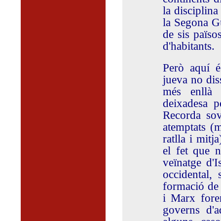
la disciplina
la Segona Gu
de sis païso
d'habitants.
Però aquí é
jueva no dis
més enllà 
deixadesa p
Recorda sov
atemptats (m
ratlla i mitj
el fet que 
veïnatge d'I
occidental,
formació de l
i Marx foren
governs d'a