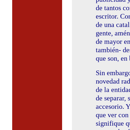
de tantos c
escritor. Co
de una catal
gente, amén 
de mayor en
también- de
que son, en 
Sin embargo,
novedad rad
de la entida
de separar, 
accesorio. Y
que ver con
signifique 