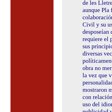
de les Lletr
aunque Pla f
colaboració
Civil y su u
desposeían 
requiere el
sus principi
diversas vec
políticament
obra no mer
la vez que v
personalida
mostraron m
con relación
uso del idio
publicidad 