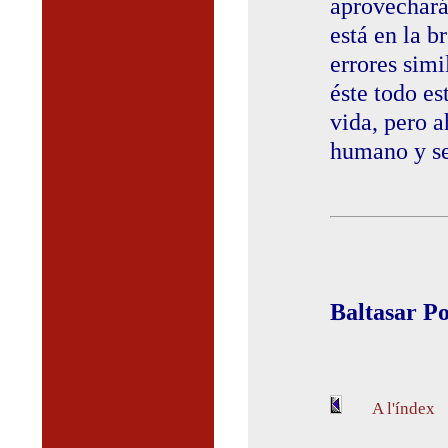
aprovechará
está en la 
errores simi
éste todo es
vida, pero a
humano y se
Baltasar Po
A l'índex