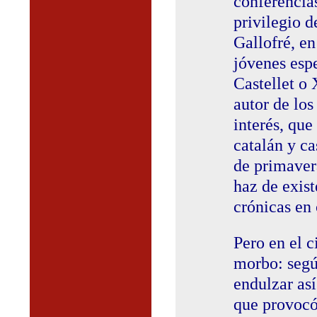
conferencia
privilegio d
Gallofré, en
jóvenes espe
Castellet o 
autor de lo
interés, qu
catalán y ca
de primaver
haz de exist
crónicas en 
Pero en el 
morbo: según
endulzar así
que provocó