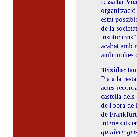
ressaltar
Vic
organització
estat possibl
de la societa
institucions"
acabat amb m
amb moltes d
Teixidor
tam
Pla a la rest
actes recorda
castellà dels 
de l'obra de
de Frankfurt
interessats 
quadern gri