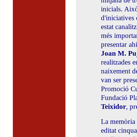
mitjana de tr
inicials. Aix
d'iniciatives
estat canalit
més importa
presentar ahi
Joan M. Pu
realitzades 
naixement de 
van ser pres
Promoció Cu
Fundació Pla 
Teixidor
, p
La memòria o
editat cinqua