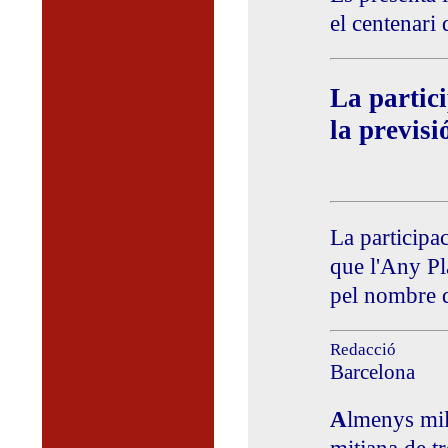
el centenari 
La partic
la previsi
La participac
que l'Any Pla
pel nombre d
Redacció
Barcelona
A
lmenys mil 