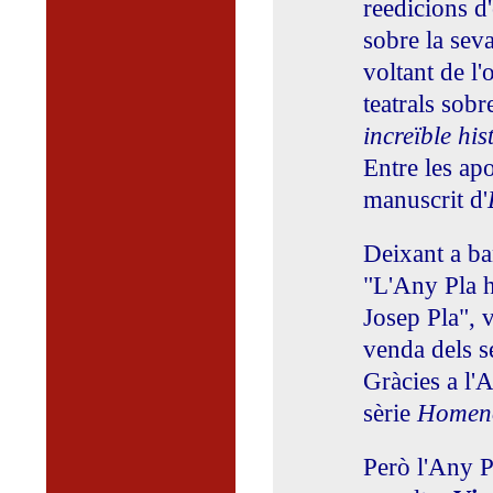
reedicions d'
sobre la seva
voltant de l'
teatrals sobr
increïble his
Entre les apo
manuscrit d'
Deixant a ban
"L'Any Pla h
Josep Pla", 
venda dels s
Gràcies a l'
sèrie
Homen
Però l'Any P