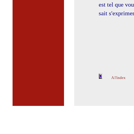
est tel que vou
sait s'exprime
A l'índex