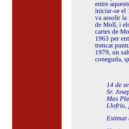
entre aquest
iniciar-se e
va assolir l
de Moll, i e
cartes de Mo
1963 per entr
trencat punt
1979, un salt
coneguda, qu
14 de s
Sr. Jose
Mas Pla
Llofriu,
Estimat