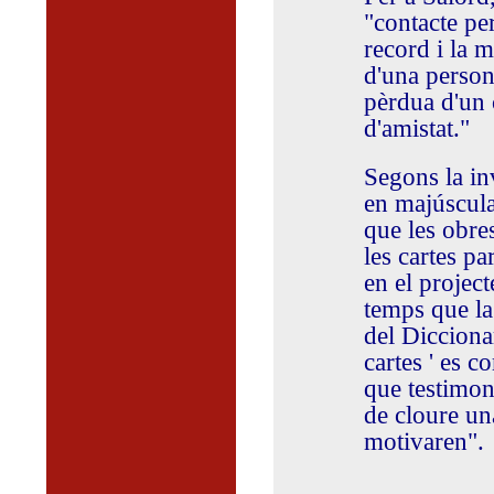
"contacte pe
record i la 
d'una person
pèrdua d'un 
d'amistat."
Segons la inv
en majúscula,
que les obres
les cartes pa
en el project
temps que la
del Diccionar
cartes ' es 
que testimon
de cloure una
motivaren".