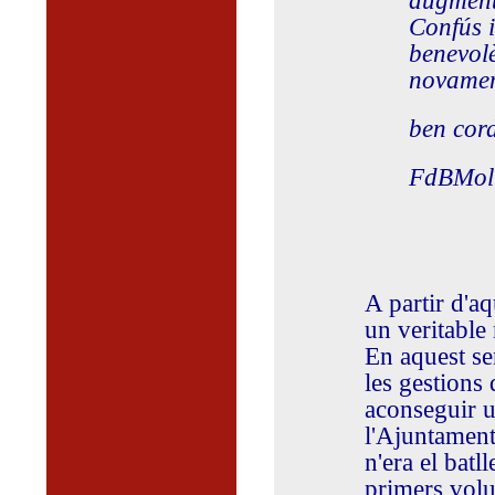
augmenta
Confús i
benevolè
novament
ben cor
FdBMol
A partir d'aq
un veritable
En aquest se
les gestions 
aconseguir u
l'Ajuntament
n'era el batl
primers volu