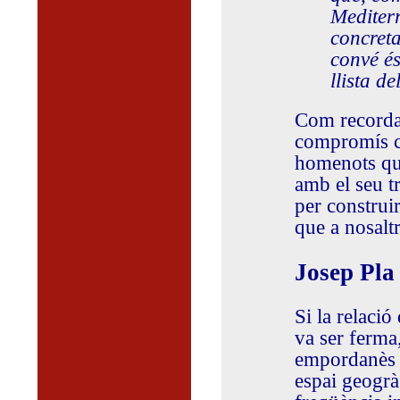
Mediterr
concreta
convé és
llista d
Com recorda 
compromís cul
homenots que
amb el seu tr
per construi
que a nosalt
Josep Pla
Si la relació
va ser ferma
empordanès 
espai geogrà