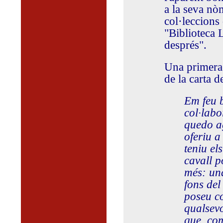
a la seva nòm
col·leccions
"Biblioteca L
després".
Una primera 
de la carta 
Em feu b
col·labo
quedo a
oferiu a
teniu e
cavall 
més: una
fons del
poseu c
qualsevo
que, com