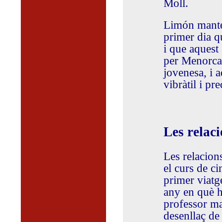
Moll.
Limón manté
primer dia qu
i que aquest
per Menorca 
jovenesa, i a
vibràtil i pr
Les relac
Les relacion
el curs de c
primer viatge
any en què h
professor m
desenllaç de