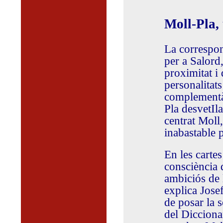
Moll-Pla,
La correspon
per a Salord,
proximitat i 
personalitats
complementàr
Pla desvetIla
centrat Moll,
inabastable p
En les cartes
consciència 
ambiciós de 
explica Jose
de posar la 
del Diccionar