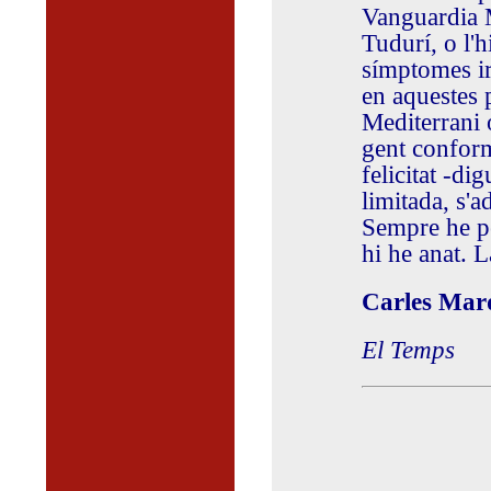
Vanguardia 
Tudurí, o l'
símptomes ir
en aquestes p
Mediterrani o
gent conform
felicitat -di
limitada, s'a
Sempre he pe
hi he anat. 
Carles Mar
El Temps