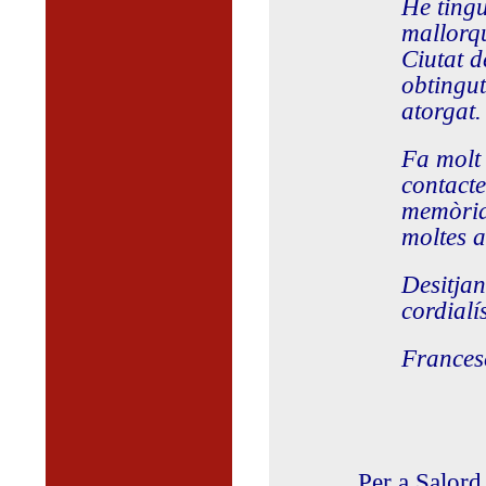
He tingu
mallorqu
Ciutat d
obtingut
atorgat.
Fa molt 
contacte
memòria 
moltes a
Desitjan
cordialí
Frances
Per a Salord