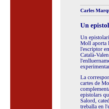
Carles Marqu
Un epistol
Un epistolari
Moll aporta l
l'escriptor 
Català-Valen
l'enlluername
experimentar
La correspon
cartes de Mol
complementa
epistolars q
Salord, cated
treballa en l