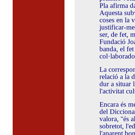
Pla afirma da
Aquesta sub
coses en la 
justificar-m
ser, de fet, 
Fundació Joa
banda, el fet
col·laborado
La correspon
relació a la 
dur a situar
l'activitat c
Encara és més
del Dicciona
valora, "és a
sobretot, l'e
l'aparent bo