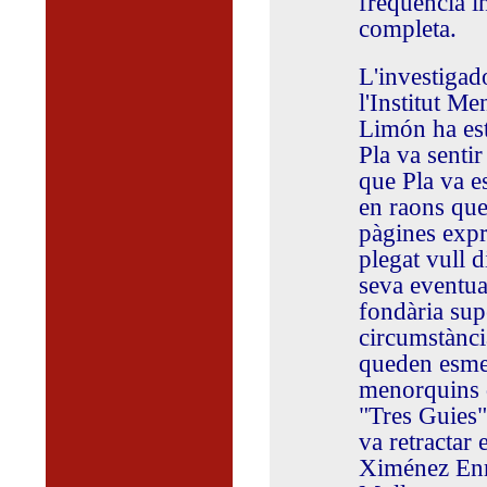
freqüència in
completa.
L'investigad
l'Institut M
Limón ha est
Pla va senti
que Pla va e
en raons que
pàgines expre
plegat vull d
seva eventua
fondària supe
circumstànci
queden esment
menorquins d
"Tres Guies"
va retractar 
Ximénez Enri