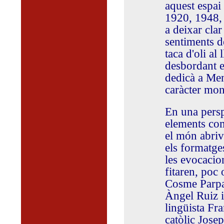
aquest espai 
1920, 1948,
a deixar clar
sentiments d
taca d'oli al
desbordant e
dedicà a Me
caràcter mon
En una persp
elements com 
el món abriva
els formatge
les evocacio
fitaren, poc 
Cosme Parpal
Àngel Ruiz i
lingüista Fra
catòlic Jose