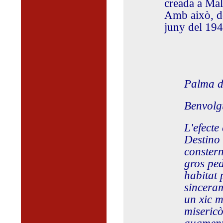
creada a Mal
Amb això, do
juny del 194
Palma d
Benvolg
L'efecte
Destino 
constern
gros ped
habitat 
sinceram
un xic m
misericò