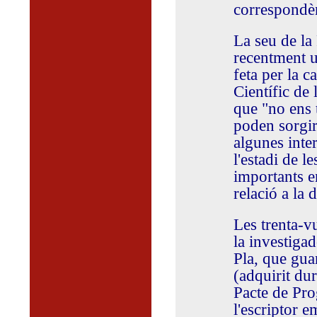
correspondèn
La seu de la 
recentment u
feta per la c
Científic de 
que "no ens 
poden sorgir 
algunes inte
l'estadi de l
importants e
relació a la 
Les trenta-vu
la investiga
Pla, que gua
(adquirit du
Pacte de Pro
l'escriptor 