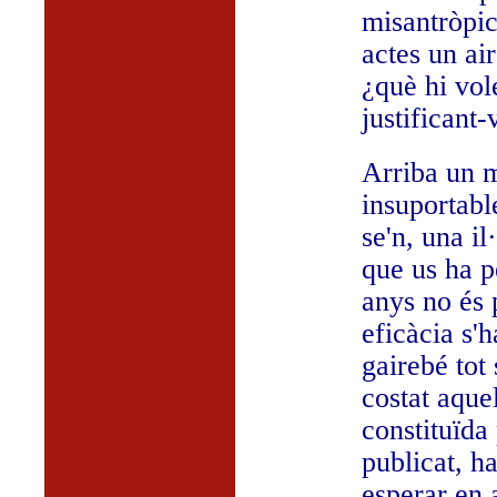
misantròpic
actes un air
¿què hi vol
justificant
Arriba un m
insuportable
se'n, una i
que us ha p
anys no és 
eficàcia s'
gairebé tot
costat aque
constituïda
publicat, h
esperar en 