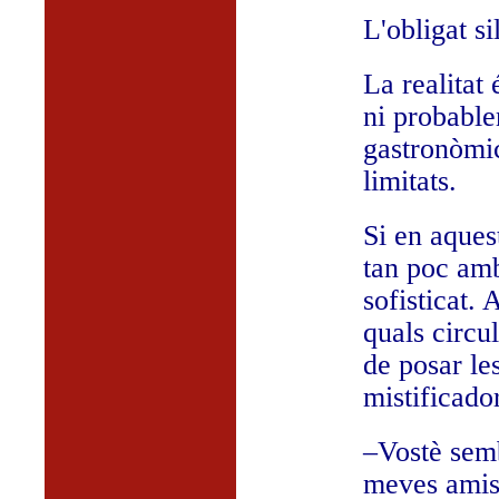
L'obligat s
La realitat
ni probable
gastronòmi
limitats.
Si en aques
tan poc amb
sofisticat.
quals circu
de posar les
mistificador
–Vostè semb
meves amist