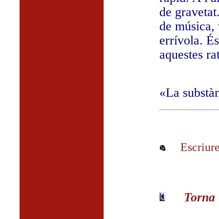
de gravetat
de música, 
errívola. É
aquestes rat
«La substà
Escriure
Torna