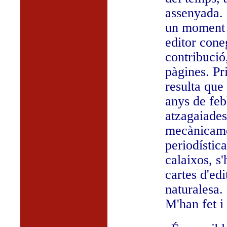
assenyada. L
un moment e
editor coneg
contribució
pàgines. P
resulta que
anys de febl
atzagaiades
mecànicame
periodístic
calaixos, s
cartes d'ed
naturalesa. 
M'han fet i 