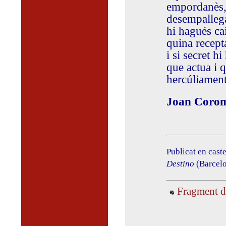
empordanès, 
desempallega
hi hagués cai
quina recepta
i si secret h
que actua i q
hercúliament
Joan Corom
Publicat en cast
Destino
(Barcelo
Fragment d